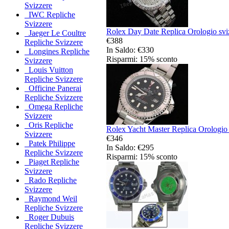
Svizzere
IWC Repliche
Svizzere
Rolex Day Date Replica Orologio svi
Jaeger Le Coultre
€388
Repliche Svizzere
In Saldo: €330
Longines Repliche
Risparmi: 15% sconto
Svizzere
Louis Vuitton
Repliche Svizzere
Officine Panerai
Repliche Svizzere
Omega Repliche
Svizzere
Oris Repliche
Rolex Yacht Master Replica Orologio 
Svizzere
€346
Patek Philippe
In Saldo: €295
Repliche Svizzere
Risparmi: 15% sconto
Piaget Repliche
Svizzere
Rado Repliche
Svizzere
Raymond Weil
Repliche Svizzere
Roger Dubuis
Repliche Svizzere