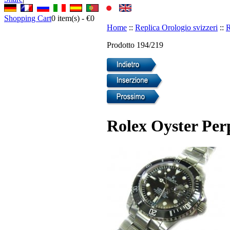
Shopping Cart
0
item(s) -
€0
Home
::
Replica Orologio svizzeri
::
R
Prodotto 194/219
Rolex Oyster Per