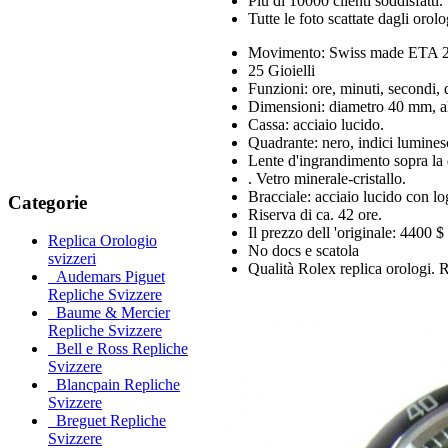
Più di 10000 clienti soddisfatti.
Tutte le foto scattate dagli orol
Movimento: Swiss made ETA 28
25 Gioielli
Funzioni: ore, minuti, secondi, 
Dimensioni: diametro 40 mm, al
Cassa: acciaio lucido.
Quadrante: nero, indici lumines
Lente d'ingrandimento sopra la 
. Vetro minerale-cristallo.
Bracciale: acciaio lucido con lo
Categorie
Riserva di ca. 42 ore.
Il prezzo dell 'originale: 4400 $
Replica Orologio
No docs e scatola
svizzeri
Qualità Rolex replica orologi. R
Audemars Piguet
Repliche Svizzere
Baume & Mercier
Repliche Svizzere
Bell e Ross Repliche
Svizzere
Blancpain Repliche
Svizzere
Breguet Repliche
Svizzere