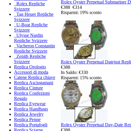
Rolex Oyster Perpetual Submariner Da
Rolex Repliche
€388
€314
Svizzere
Risparmi: 19% sconto
Tag Heuer Repliche
Svizzere
U-Boat Repliche
Svizzere
Ulysse Nardin
Repliche Svizzere
Vacheron Constantin
Repliche Svizzere
Zenith Repliche
Svizzere
Rolex Oyster Perpetual Datejust Repli
Replica Orologio
€388
Accessori di moda
In Saldo: €330
Catene Replica chiave
Risparmi: 15% sconto
Replica Asciugamani
Replica Cinture
Replica Confezioni
Regalo
Replica Eyewear
Replica Handbags
Replica Jewelry
Replica Penne
Rolex Oyster Perpetual Day-Date Repl
Replica Portafogli
€388
Replica Sciarpe