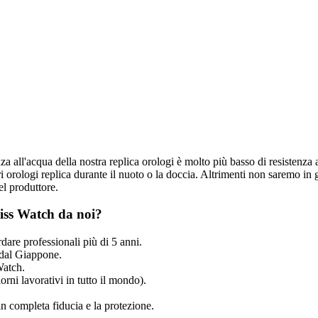
nza all'acqua della nostra replica orologi è molto più basso di resistenza 
 orologi replica durante il nuoto o la doccia. Altrimenti non saremo in g
el produttore.
iss Watch da noi?
dare professionali più di 5 anni.
dal Giappone.
Watch.
rni lavorativi in tutto il mondo).
n completa fiducia e la protezione.