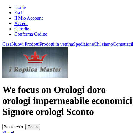
Home
Esci
Il Mio Account
Accedi
Carrello
Conferma Ordine
Casa
Nuovi Prodotti
Prodotti in vetrina
Spedizione
Chi siamo
Contattaci
We focus on
Orologi doro
orologi impermeabile economici
Signore orologi Sconto
Share
|