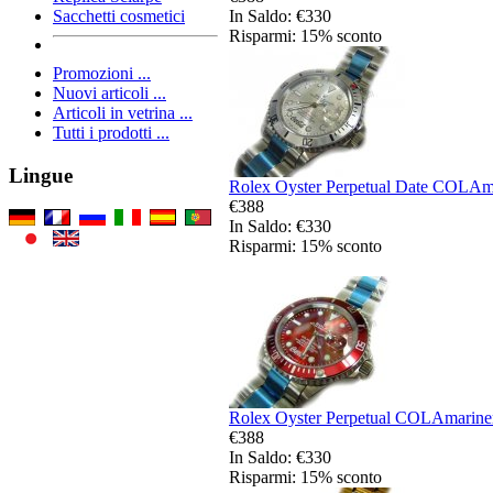
In Saldo: €330
Sacchetti cosmetici
Risparmi: 15% sconto
Promozioni ...
Nuovi articoli ...
Articoli in vetrina ...
Tutti i prodotti ...
Lingue
Rolex Oyster Perpetual Date COLAmar
€388
In Saldo: €330
Risparmi: 15% sconto
Rolex Oyster Perpetual COLAmariner 
€388
In Saldo: €330
Risparmi: 15% sconto