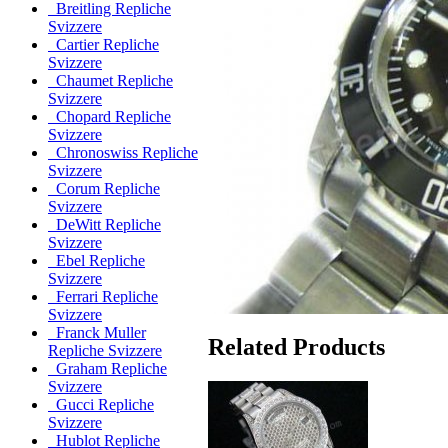
Breitling Repliche
Svizzere
Cartier Repliche
Svizzere
Chaumet Repliche
Svizzere
Chopard Repliche
Svizzere
Chronoswiss Repliche
Svizzere
Corum Repliche
Svizzere
DeWitt Repliche
Svizzere
Ebel Repliche
Svizzere
Ferrari Repliche
Svizzere
Franck Muller
Related Products
Repliche Svizzere
Graham Repliche
Svizzere
Gucci Repliche
Svizzere
Hublot Repliche