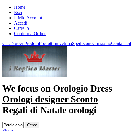
Home
Esci
Il Mio Account
Accedi
Carrello
Conferma Ordine
Casa
Nuovi Prodotti
Prodotti in vetrina
Spedizione
Chi siamo
Contattaci
We focus on
Orologio Dress
Orologi designer Sconto
Regali di Natale orologi
Share
|