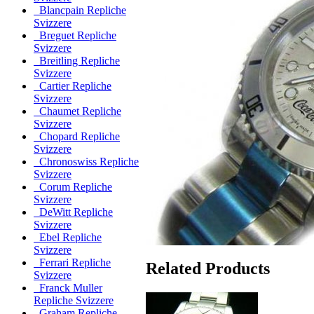
Blancpain Repliche
Svizzere
Breguet Repliche
Svizzere
Breitling Repliche
Svizzere
Cartier Repliche
Svizzere
Chaumet Repliche
Svizzere
Chopard Repliche
Svizzere
Chronoswiss Repliche
Svizzere
Corum Repliche
Svizzere
DeWitt Repliche
Svizzere
Ebel Repliche
Svizzere
Ferrari Repliche
Related Products
Svizzere
Franck Muller
Repliche Svizzere
Graham Repliche