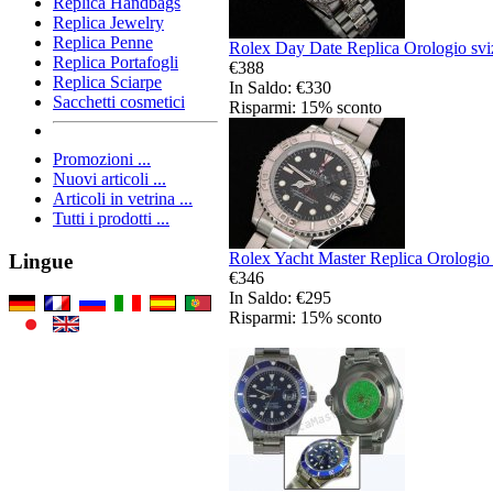
Replica Handbags
Replica Jewelry
Replica Penne
Rolex Day Date Replica Orologio svi
Replica Portafogli
€388
Replica Sciarpe
In Saldo: €330
Sacchetti cosmetici
Risparmi: 15% sconto
Promozioni ...
Nuovi articoli ...
Articoli in vetrina ...
Tutti i prodotti ...
Rolex Yacht Master Replica Orologio 
Lingue
€346
In Saldo: €295
Risparmi: 15% sconto