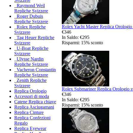
Svizzere
Raymond Weil
Repliche Svizzere
Roger Dubuis
Repliche Svizzere
Rolex Yacht Master Replica Orologio 
Rolex Repliche
€346
Svizzere
In Saldo: €295
Tag Heuer Repliche
Risparmi: 15% sconto
Svizzere
U-Boat Repliche
Svizzere
Ulysse Nardin
Repliche Svizzere
Vacheron Constantin
Repliche Svizzere
Zenith Repliche
Svizzere
Rolex Submariner Replica Orologio sv
Replica Orologio
€346
Accessori di moda
In Saldo: €295
Catene Replica chiave
Risparmi: 15% sconto
Replica Asciugamani
Replica Cinture
Replica Confezioni
Regalo
Replica Eyewear