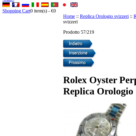
Shopping Cart
0
item(s) -
€0
Home
::
Replica Orologio svizzeri
::
R
svizzeri
Prodotto 57/219
Rolex Oyster Per
Replica Orologio 