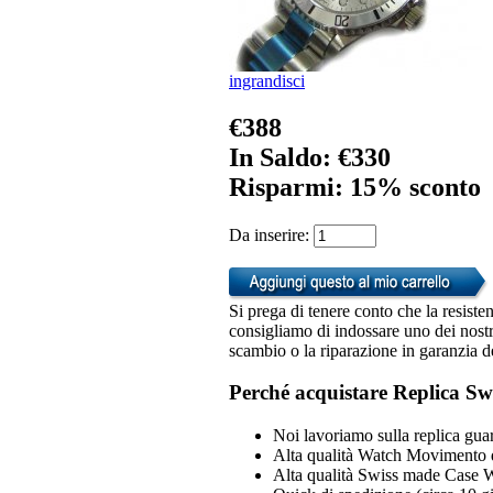
ingrandisci
€388
In Saldo: €330
Risparmi: 15% sconto
Da inserire:
Si prega di tenere conto che la resiste
consigliamo di indossare uno dei nostri
scambio o la riparazione in garanzia d
Perché acquistare Replica Sw
Noi lavoriamo sulla replica guar
Alta qualità Watch Movimento 
Alta qualità Swiss made Case 