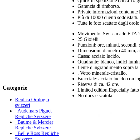
Quick di spedizione (circa 10 gio
Garanzia di rimborso.
Private informazioni contenute i
Più di 10000 clienti soddisfatti.
Tutte le foto scattate dagli orol
Movimento: Swiss made ETA 28
25 Gioielli
Funzioni: ore, minuti, secondi, 
Dimensioni: diametro 40 mm, al
Cassa: acciaio lucido.
Quadrante: bianco, indici lumin
Lente d'ingrandimento sopra la 
. Vetro minerale-cristallo.
Bracciale: acciaio lucido con lo
Riserva di ca. 42 ore.
Categorie
Limited edition.Especially fa
No docs e scatola
Replica Orologio
svizzeri
Audemars Piguet
Repliche Svizzere
Baume & Mercier
Repliche Svizzere
Bell e Ross Repliche
Svizzere