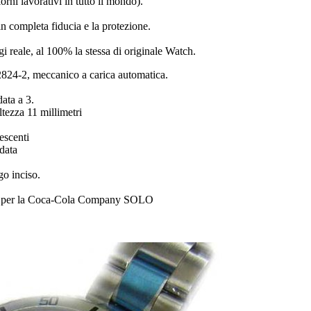
rni lavorativi in tutto il mondo).
n completa fiducia e la protezione.
ogi reale, al 100% la stessa di originale Watch.
24-2, meccanico a carica automatica.
data a 3.
tezza 11 millimetri
escenti
data
go inciso.
tto per la Coca-Cola Company SOLO