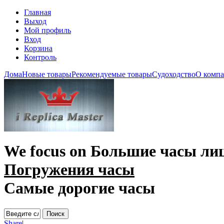
Главная
Выход
Мой профиль
Вход
Корзина
Контроль
Дома
Новые товары
Рекомендуемые товары
Судоходство
О комп
We focus on
Большие часы ли
Погружения часы
Самые дорогие часы
Share
|