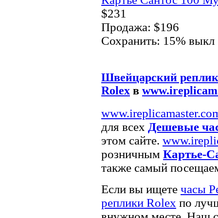
$231
Продажа: $196
Сохранить: 15% выкл
Швейцарский реплик
Rolex
в
www.ireplicam
www.ireplicamaster.co
для всех
Дешевые ча
этом сайте.
www.irepli
розничным
Картье-Са
также самый посещаем
Если вы ищете
часы Р
реплики Rolex
по лучш
внужном месте. Наш с