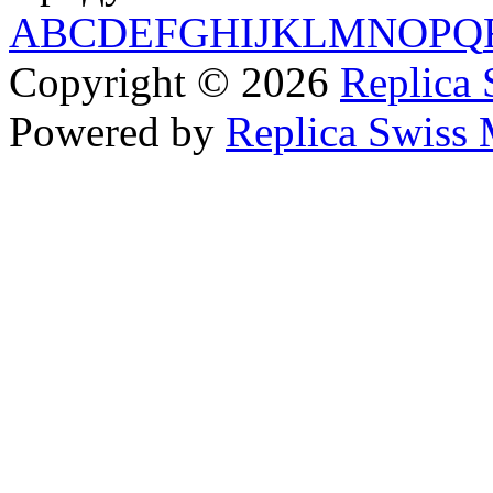
A
B
C
D
E
F
G
H
I
J
K
L
M
N
O
P
Q
Copyright © 2026
Replica 
Powered by
Replica Swiss