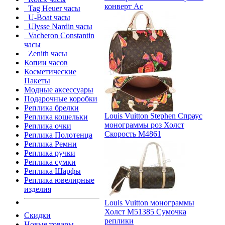
конверт Ac
Tag Heuer часы
U-Boat часы
Ulysse Nardin часы
Vacheron Constantin
часы
Zenith часы
Копии часов
Косметические
Пакеты
Модные аксессуары
Подарочные коробки
Реплика брелки
Louis Vuitton Stephen Спраус
Реплика кошельки
монограммы роз Холст
Реплика очки
Скорость M4861
Реплика Полотенца
Реплика Ремни
Реплика ручки
Реплика сумки
Реплика Шарфы
Реплика ювелирные
изделия
Louis Vuitton монограммы
Холст M51385 Сумочка
Скидки
реплики
Новые товары