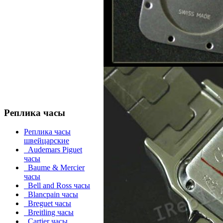
Реплика часы
Реплика часы
швейцарские
Audemars Piguet
часы
Baume & Mercier
часы
Bell and Ross часы
Blancpain часы
Breguet часы
Breitling часы
Cartier часы