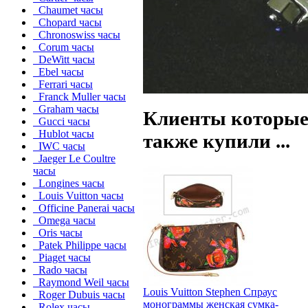
Chaumet часы
Chopard часы
Chronoswiss часы
Corum часы
DeWitt часы
Ebel часы
Ferrari часы
Franck Muller часы
Graham часы
Клиенты которые
Gucci часы
Hublot часы
также купили ...
IWC часы
Jaeger Le Coultre
часы
Longines часы
Louis Vuitton часы
Officine Panerai часы
Omega часы
Oris часы
Patek Philippe часы
Piaget часы
Rado часы
Raymond Weil часы
Louis Vuitton Stephen Спраус
Roger Dubuis часы
монограммы женская сумка-
Rolex часы