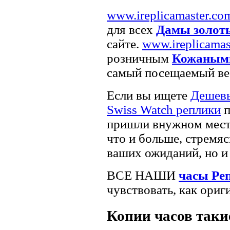
www.ireplicamaster.co
для всех
Дамы золот
сайте.
www.ireplicamas
розничным
Кожаными
самый посещаемый веб
Если вы ищете
Дешевы
Swiss Watch реплики
п
пришли внужном месте
что и больше, стремяс
ваших ожиданий, но и
ВСЕ НАШИ
часы Ре
чувствовать, как ориг
Копии часов такие