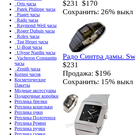
$231
$170
Oris часы
Patek Philippe часы
Сохранить: 26% выкл
Piaget часы
Rado часы
Raymond Weil часы
Roger Dubuis часы
Rolex часы
Tag Heuer часы
U-Boat часы
Ulysse Nardin часы
Радо Синтра дамы. Sw
Vacheron Constantin
$231
часы
Zenith часы
Продажа: $196
Копии часов
Косметические
Сохранить: 15% выкл
Пакеты
Модные аксессуары
Подарочные коробки
Реплика брелки
Реплика кошельки
Реплика очки
Реплика Полотенца
Реплика Ремни
Реплика ручки
Реплика сумки