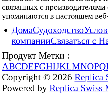
связанных с производителями
упоминаются в настоящем веб-
Дома
Судоходство
Услов
компании
Связаться с Н
Продукт Метки :
A
B
C
D
E
F
G
H
I
J
K
L
M
N
O
P
Q
Copyright © 2026
Replica 
Powered by
Replica Swiss