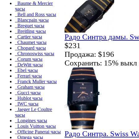
Baume & Mercier
часы
Bell and Ross часы
Blancpain часы
Breguet часы
Breitling часы
Радо Синтра дамы. Sw
Cartier часы
Chaumet часы
$231
Chopard часы
Продажа: $196
Chronoswiss часы
Corum часы
Сохранить: 15% выкл
DeWitt часы
Ebel часы
Ferrari часы
Franck Muller часы
Graham часы
Gucci часы
Hublot часы
IWC часы
Jaeger Le Coultre
часы
Longines часы
Louis Vuitton часы
Officine Panerai часы
Радо Синтра. Swiss W
Omega часы