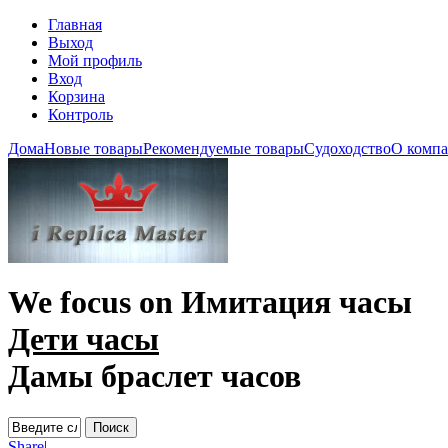
Главная
Выход
Мой профиль
Вход
Корзина
Контроль
Дома
Новые товары
Рекомендуемые товары
Судоходство
О комп
We focus on
Имитация часы
Дети часы
Дамы браслет часов
Share
|