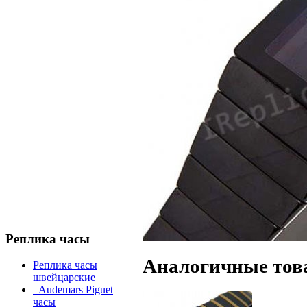
Реплика часы
Аналогичные тов
Реплика часы
швейцарские
Audemars Piguet
часы