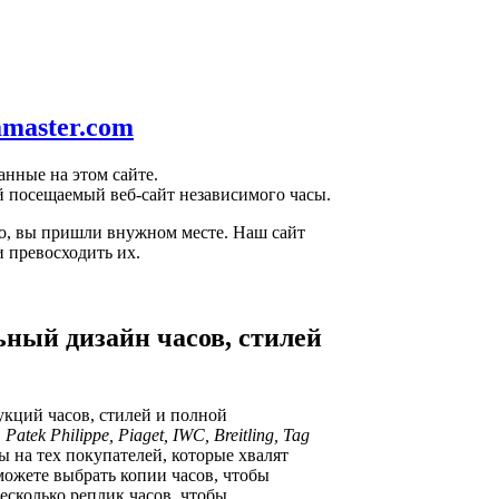
amaster.com
анные на этом сайте.
ый посещаемый веб-сайт независимого часы.
о, вы пришли внужном месте. Наш сайт
и превосходить их.
ьный дизайн часов, стилей
кций часов, стилей и полной
Patek Philippe, Piaget, IWC, Breitling, Tag
 на тех покупателей, которые хвалят
можете выбрать копии часов, чтобы
несколько реплик часов, чтобы