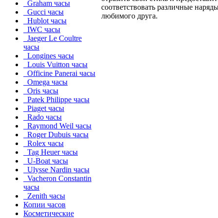
Graham часы
соответствовать различные наряды
Gucci часы
любимого друга.
Hublot часы
IWC часы
Jaeger Le Coultre
часы
Longines часы
Louis Vuitton часы
Officine Panerai часы
Omega часы
Oris часы
Patek Philippe часы
Piaget часы
Rado часы
Raymond Weil часы
Roger Dubuis часы
Rolex часы
Tag Heuer часы
U-Boat часы
Ulysse Nardin часы
Vacheron Constantin
часы
Zenith часы
Копии часов
Косметические