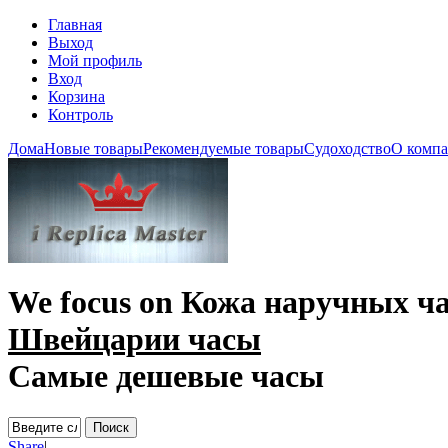
Главная
Выход
Мой профиль
Вход
Корзина
Контроль
Дома
Новые товары
Рекомендуемые товары
Судоходство
О комп
We focus on
Кожа наручных ча
Швейцарии часы
Самые дешевые часы
Share
|