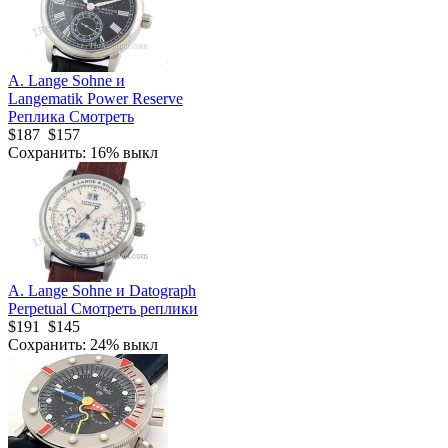
A. Lange Sohne и
Langematik Power Reserve
Реплика Смотреть
$187
$157
Сохранить: 16% выкл
A. Lange Sohne и Datograph
Perpetual Смотреть реплики
$191
$145
Сохранить: 24% выкл