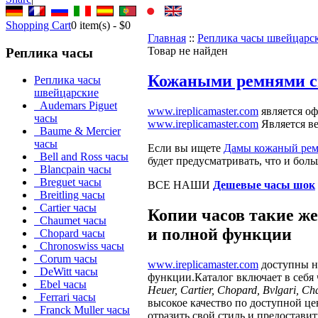
Shopping Cart
0
item(s) -
$0
Главная
::
Реплика часы швейцарс
Товар не найден
Реплика часы
Кожаными ремнями с
Реплика часы
швейцарские
Audemars Piguet
www.ireplicamaster.com
является о
часы
www.ireplicamaster.com
Является в
Baume & Mercier
часы
Если вы ищете
Дамы кожаный рем
Bell and Ross часы
будет предусматривать, что и боль
Blancpain часы
Breguet часы
ВСЕ НАШИ
Дешевые часы шок
Breitling часы
Cartier часы
Копии часов такие же
Chaumet часы
и полной функции
Chopard часы
Chronoswiss часы
Corum часы
www.ireplicamaster.com
доступны н
DeWitt часы
функции.Каталог включает в себя
Ebel часы
Heuer, Cartier, Chopard, Bvlgari, Ch
Ferrari часы
высокое качество по доступной це
Franck Muller часы
отразить свой ​​стиль и предостав