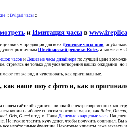
кие
::
Bvlgari часы
::
мотреть
и
Имитация часы
в
www.ireplic
фициальным продавцов для всех
Дешевые часы шок
, опубликов
едущим розничным
Швейцарский реплики Rolex
, а также сам
ешок часов
и
Дешевые часы дизайнера
по лучшей цене возможн
ше, стремясь не только для удовлетворения ваших ожиданий, но 
имеют тот же вид и чувствовать, как оригинальные.
, как наше шоу с фото и, как и оригинал
а нашем сайте объединить широкий спектр современных констру
 часы копии наиболее спросом торговые марки, как
Rolex, Omega, 
anel, Oris, Gucci
и т.д. о. Наша
Дешевые кварцевые часы
Нацелены
не. Не нужно тратить кучу денег, чтобы получить оригинал. Вы 
ить все необходимые функции. Некоторые клиенты даже заказать 