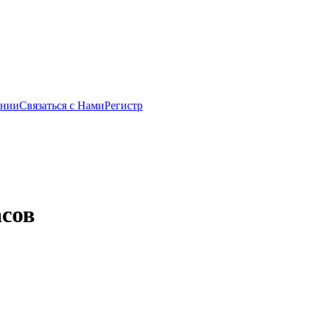
ании
Связаться с Нами
Регистр
сов