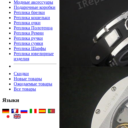
Модные аксессуары
Подарочные коробки
Реплика брелки
Реплика кошельки
Реплика очки
Реплика Полотенца
Реплика Ремни
Реплика ручки
Реплика сумки
Реплика Шарфы
Реплика ювелирные
изделия
Скидки
Новые товары
Ожидаемые товары
Все товары
Языки