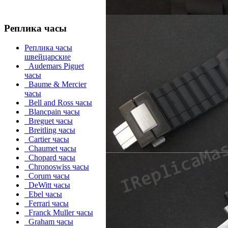
Реплика часы
Реплика часы
швейцарские
Audemars Piguet
часы
Baume & Mercier
часы
Bell and Ross часы
Blancpain часы
Breguet часы
Breitling часы
Cartier часы
Chaumet часы
Chopard часы
Chronoswiss часы
Corum часы
DeWitt часы
Ebel часы
Ferrari часы
Franck Muller часы
Graham часы