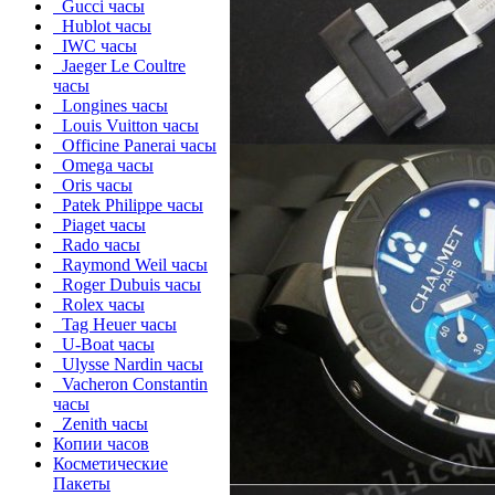
Gucci часы
Hublot часы
IWC часы
Jaeger Le Coultre
часы
Longines часы
Louis Vuitton часы
Officine Panerai часы
Omega часы
Oris часы
Patek Philippe часы
Piaget часы
Rado часы
Raymond Weil часы
Roger Dubuis часы
Rolex часы
Tag Heuer часы
U-Boat часы
Ulysse Nardin часы
Vacheron Constantin
часы
Zenith часы
Копии часов
Косметические
Пакеты