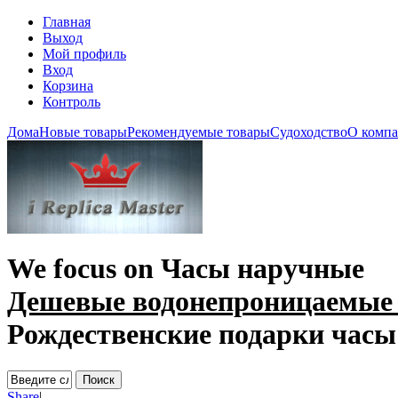
Главная
Выход
Мой профиль
Вход
Корзина
Контроль
Дома
Новые товары
Рекомендуемые товары
Судоходство
О комп
We focus on
Часы наручные
Дешевые водонепроницаемые
Рождественские подарки часы
Share
|