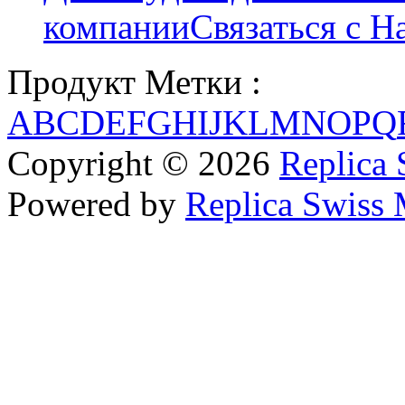
компании
Связаться с Н
Продукт Метки :
A
B
C
D
E
F
G
H
I
J
K
L
M
N
O
P
Q
Copyright © 2026
Replica 
Powered by
Replica Swiss