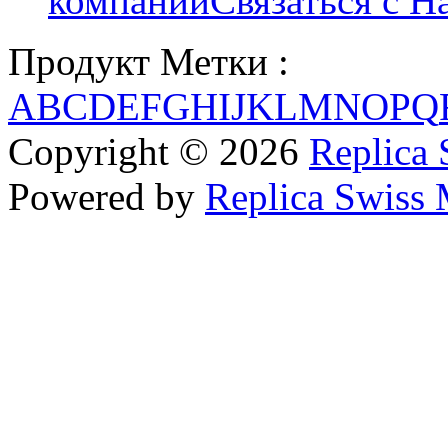
компании
Связаться с Н
Продукт Метки :
A
B
C
D
E
F
G
H
I
J
K
L
M
N
O
P
Q
Copyright © 2026
Replica 
Powered by
Replica Swiss