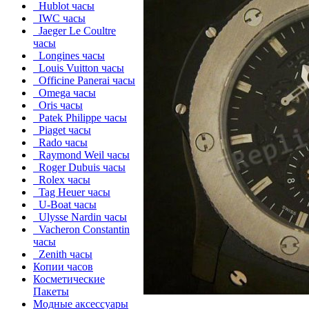
Hublot часы
IWC часы
Jaeger Le Coultre
часы
Longines часы
Louis Vuitton часы
Officine Panerai часы
Omega часы
Oris часы
Patek Philippe часы
Piaget часы
Rado часы
Raymond Weil часы
Roger Dubuis часы
Rolex часы
Tag Heuer часы
U-Boat часы
Ulysse Nardin часы
Vacheron Constantin
часы
Zenith часы
Копии часов
Косметические
Пакеты
Модные аксессуары