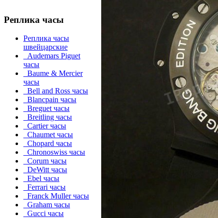
Реплика часы
Реплика часы
швейцарские
Audemars Piguet
часы
Baume & Mercier
часы
Bell and Ross часы
Blancpain часы
Breguet часы
Breitling часы
Cartier часы
Chaumet часы
Chopard часы
Chronoswiss часы
Corum часы
DeWitt часы
Ebel часы
Ferrari часы
Franck Muller часы
Graham часы
Gucci часы