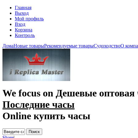
Главная
Выход
Мой профиль
Вход
Корзина
Контроль
Дома
Новые товары
Рекомендуемые товары
Судоходство
О комп
We focus on
Дешевые оптовая
Последние часы
Online купить часы
Share
|