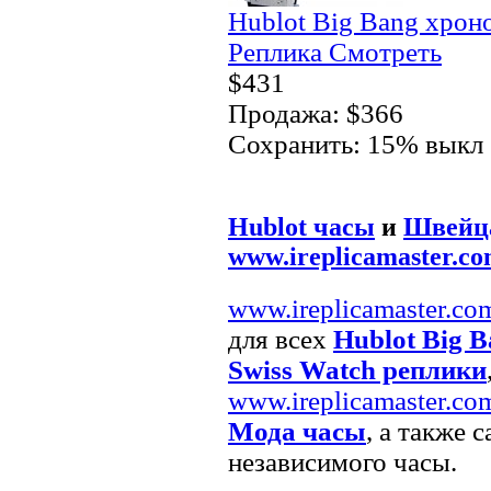
Hublot Big Bang хро
Реплика Смотреть
$431
Продажа: $366
Сохранить: 15% выкл
Hublot часы
и
Швейца
www.ireplicamaster.c
www.ireplicamaster.co
для всех
Hublot Big B
Swiss Watch реплики
www.ireplicamaster.co
Мода часы
, а также
независимого часы.