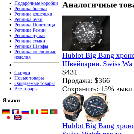
Аналогичные тов
Подарочные коробки
Реплика брелки
Реплика кошельки
Реплика очки
Реплика Полотенца
Реплика Ремни
Реплика ручки
Реплика сумки
Реплика Шарфы
Реплика ювелирные
Hublot Big Bang хро
изделия
Швейцарии. Swiss Wa
$431
Скидки
Новые товары
Продажа: $366
Ожидаемые товары
Сохранить: 15% выкл
Все товары
Языки
Hublot Big Bang хрон
Swiss Watch репли