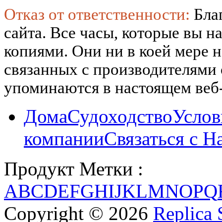
Отказ от ответственности:
Бла
сайта. Все часы, которые вы н
копиями. Они ни в коей мере 
связанных с производителями
упоминаются в настоящем веб-
Дома
Судоходство
Услов
компании
Связаться с Н
Продукт Метки :
A
B
C
D
E
F
G
H
I
J
K
L
M
N
O
P
Q
Copyright © 2026
Replica 