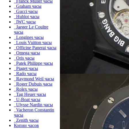
Franck Muller часы
Graham часы
Gucci часы
Hublot часы
IWC часы
Jaeger Le Coultre
часы
Longines часы
Louis Vuitton часы
Officine Panerai часы
Omega часы
Oris часы
Patek Philippe часы
Piaget часы
Rado часы
Raymond Weil часы
Roger Dubuis часы
Rolex часы
Tag Heuer часы
U-Boat часы
Ulysse Nardin часы
Vacheron Constantin
часы
Zenith часы
Копии часов