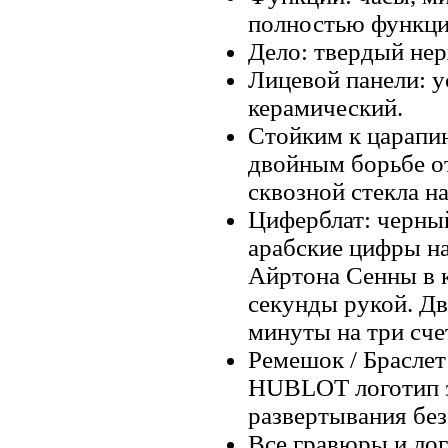
полностью функци
Дело: твердый не
Лицевой панели: 
керамический.
Стойким к царапин
двойным борьбе о
сквозной стекла на
Циферблат: черный
арабские цифры на
Айртона Сенны в 
секунды рукой. Два
минуты на три сче
Ремешок / Браслет
HUBLOT логотип з
развертывания без
Все гравюры и лог