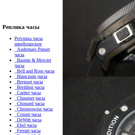
Реплика часы
Реплика часы
швейцарские
Audemars Piguet
часы
Baume & Mercier
часы
Bell and Ross часы
Blancpain часы
Breguet часы
Breitling часы
Cartier часы
Chaumet часы
Chopard часы
Chronoswiss часы
Corum часы
DeWitt часы
Ebel часы
Ferrari часы