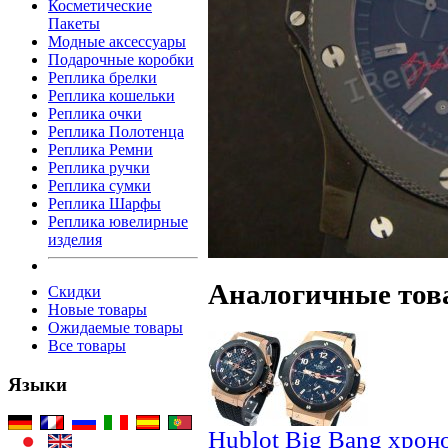
Косметические
Пакеты
Модные аксессуары
Подарочные коробки
Реплика брелки
Реплика кошельки
Реплика очки
Реплика Полотенца
Реплика Ремни
Реплика ручки
Реплика сумки
Реплика Шарфы
Реплика ювелирные
изделия
Аналогичные тов
Скидки
Новые товары
Ожидаемые товары
Все товары
Языки
Hublot Big Bang хрон