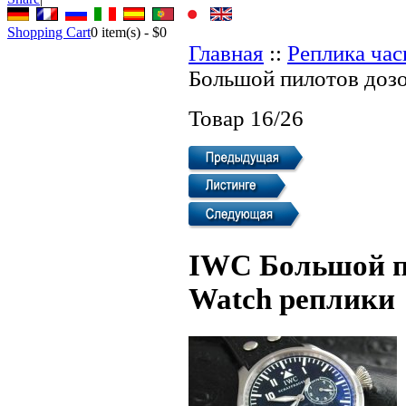
Shopping Cart
0
item(s) -
$0
Главная
::
Реплика ча
Большой пилотов дозо
Товар 16/26
IWC Большой пи
Watch реплики