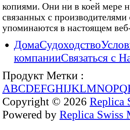
копиями. Они ни в коей мере 
связанных с производителями
упоминаются в настоящем веб-
Дома
Судоходство
Услов
компании
Связаться с Н
Продукт Метки :
A
B
C
D
E
F
G
H
I
J
K
L
M
N
O
P
Q
Copyright © 2026
Replica 
Powered by
Replica Swiss