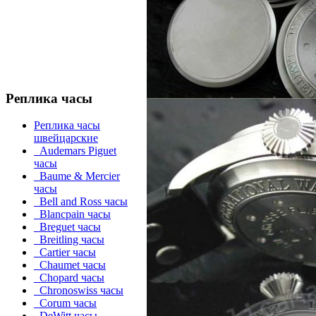
Реплика часы
Реплика часы
швейцарские
Audemars Piguet
часы
Baume & Mercier
часы
Bell and Ross часы
Blancpain часы
Breguet часы
Breitling часы
Cartier часы
Chaumet часы
Chopard часы
Chronoswiss часы
Corum часы
DeWitt часы