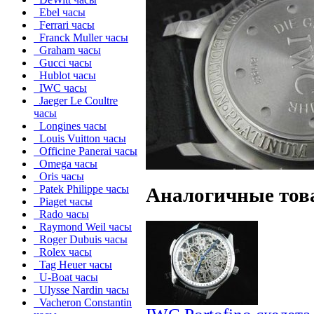
Ebel часы
Ferrari часы
Franck Muller часы
Graham часы
Gucci часы
Hublot часы
IWC часы
Jaeger Le Coultre
часы
Longines часы
Louis Vuitton часы
Officine Panerai часы
Omega часы
Oris часы
Patek Philippe часы
Аналогичные тов
Piaget часы
Rado часы
Raymond Weil часы
Roger Dubuis часы
Rolex часы
Tag Heuer часы
U-Boat часы
Ulysse Nardin часы
Vacheron Constantin