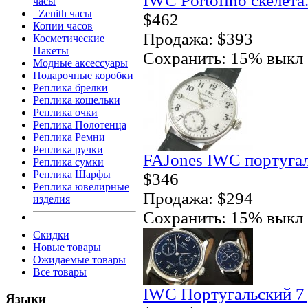
IWC Portofino скелета
часы
Zenith часы
$462
Копии часов
Продажа: $393
Косметические
Пакеты
Сохранить: 15% выкл
Модные аксессуары
Подарочные коробки
Реплика брелки
Реплика кошельки
Реплика очки
Реплика Полотенца
Реплика Ремни
Реплика ручки
FAJones IWC португал
Реплика сумки
Реплика Шарфы
$346
Реплика ювелирные
Продажа: $294
изделия
Сохранить: 15% выкл
Скидки
Новые товары
Ожидаемые товары
Все товары
IWC Португальский 7 
Языки