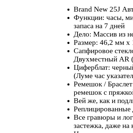
Brand New 25J Авт
Функции: часы, ми
запаса на 7 дней
Дело: Массив из 
Размер: 46,2 мм х
Сапфировое стекл
Двухместный AR (
Циферблат: черны
(Луме час указател
Ремешок / Брасле
ремешок с пряжко
Вей же, как и под
Реплицированные 
Все гравюры и лог
застежка, даже на