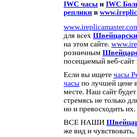
IWC часы
и
IWC Боль
реплики
в
www.irepli
www.ireplicamaster.co
для всех
Швейцарски
на этом сайте.
www.ire
розничным
Швейцарс
посещаемый веб-сайт 
Если вы ищете
часы Р
часы
по лучшей цене 
месте. Наш сайт будет
стремясь не только д
но и превосходить их.
ВСЕ НАШИ
Швейцар
же вид и чувствовать,