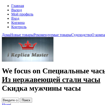
Главная
Выход
Мой профиль
Вход
Корзина
Контроль
Дома
Новые товары
Рекомендуемые товары
Судоходство
О комп
We focus on
Специальные час
Из нержавеющей стали часы
Скидка мужчины часы
Share
|