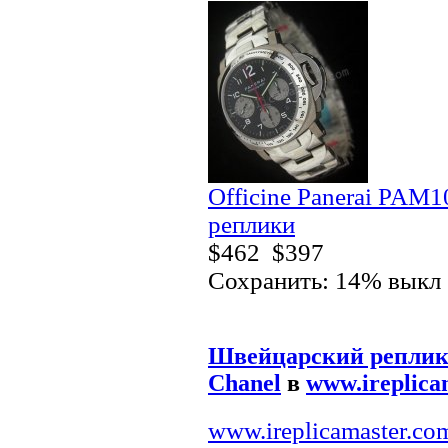
Officine Panerai PAM
реплики
$462
$397
Сохранить: 14% выкл
Швейцарский реплик
Chanel
в
www.ireplica
www.ireplicamaster.co