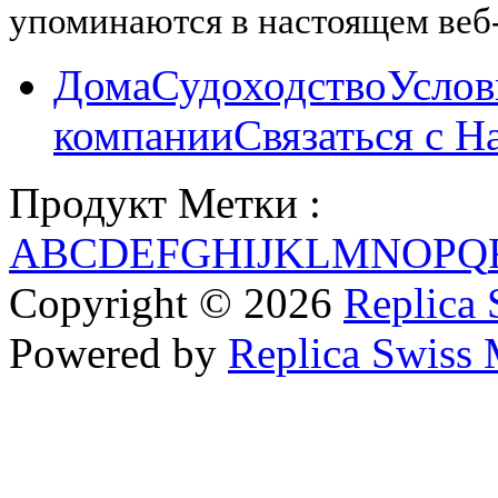
упоминаются в настоящем веб-
Дома
Судоходство
Услов
компании
Связаться с Н
Продукт Метки :
A
B
C
D
E
F
G
H
I
J
K
L
M
N
O
P
Q
Copyright © 2026
Replica 
Powered by
Replica Swiss