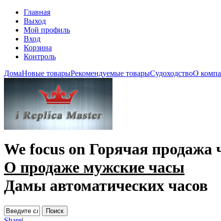
Главная
Выход
Мой профиль
Вход
Корзина
Контроль
Дома
Новые товары
Рекомендуемые товары
Судоходство
О комп
We focus on
Горячая продажа 
О продаже мужские часы
Дамы автоматических часов
Share
|