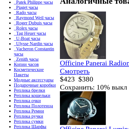
Аналогичные тов
Patek Philippe часы
Piaget часы
Rado часы
Raymond Weil часы
Roger Dubuis часы
Rolex часы
Tag Heuer часы
U-Boat часы
Ulysse Nardin часы
Vacheron Constantin
часы
Zenith часы
Officine Panerai Radi
Копии часов
Смотреть
Косметические
Пакеты
$423
$380
Модные аксессуары
Подарочные коробки
Сохранить: 10% выкл
Реплика брелки
Реплика кошельки
Реплика очки
Реплика Полотенца
Реплика Ремни
Реплика ручки
Реплика сумки
Реплика Шарфы
Officine Panerai Lumi