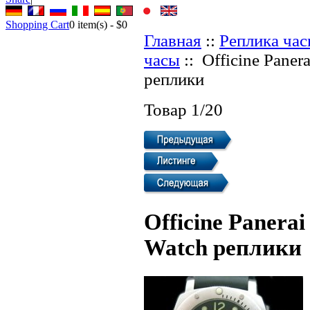
Shopping Cart
0
item(s) -
$0
Главная
::
Реплика ча
часы
:: Officine Pane
реплики
Товар 1/20
Officine Panera
Watch реплики