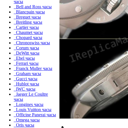
часы
Bell and Ross часы
Blancpain часы
Breguet часы
Breitling часы
Cartier часы
Chaumet часы
Chopard часы
Chronoswiss часы
Corum часы
DeWitt часы
Ebel часы
Ferrari часы
Franck Muller часы
Graham часы
Gucci часы
Hublot часы
IWC часы
Jaeger Le Coultre
часы
Longines часы
Louis Vuitton часы
Officine Panerai часы
Omega часы
Oris часы