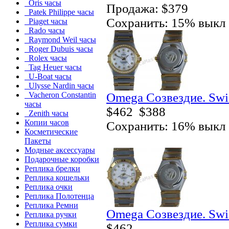
Oris часы
Продажа: $379
Patek Philippe часы
Сохранить: 15% выкл
Piaget часы
Rado часы
Raymond Weil часы
Roger Dubuis часы
Rolex часы
Tag Heuer часы
U-Boat часы
Ulysse Nardin часы
Omega Созвездие. Swi
Vacheron Constantin
часы
$462
$388
Zenith часы
Копии часов
Сохранить: 16% выкл
Косметические
Пакеты
Модные аксессуары
Подарочные коробки
Реплика брелки
Реплика кошельки
Реплика очки
Реплика Полотенца
Реплика Ремни
Omega Созвездие. Swi
Реплика ручки
Реплика сумки
$462