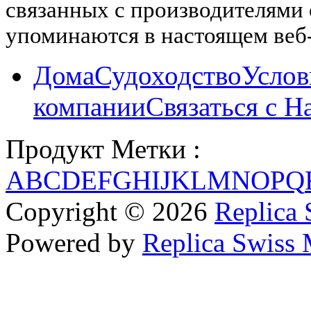
связанных с производителями
упоминаются в настоящем веб-
Дома
Судоходство
Услов
компании
Связаться с Н
Продукт Метки :
A
B
C
D
E
F
G
H
I
J
K
L
M
N
O
P
Q
Copyright © 2026
Replica 
Powered by
Replica Swiss