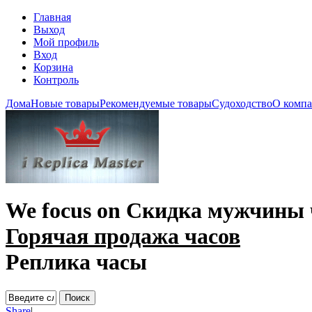
Главная
Выход
Мой профиль
Вход
Корзина
Контроль
Дома
Новые товары
Рекомендуемые товары
Судоходство
О комп
We focus on
Скидка мужчины 
Горячая продажа часов
Реплика часы
Share
|