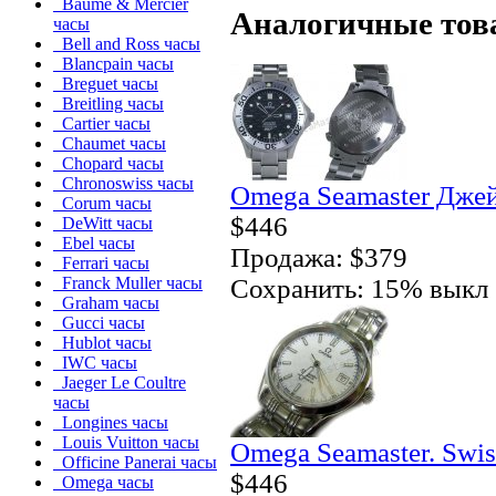
Baume & Mercier
Аналогичные тов
часы
Bell and Ross часы
Blancpain часы
Breguet часы
Breitling часы
Cartier часы
Chaumet часы
Chopard часы
Chronoswiss часы
Omega Seamaster Джей
Corum часы
$446
DeWitt часы
Ebel часы
Продажа: $379
Ferrari часы
Сохранить: 15% выкл
Franck Muller часы
Graham часы
Gucci часы
Hublot часы
IWC часы
Jaeger Le Coultre
часы
Longines часы
Louis Vuitton часы
Omega Seamaster. Swi
Officine Panerai часы
$446
Omega часы