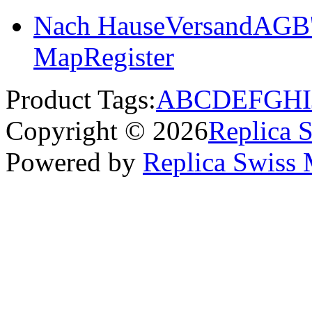
Nach Hause
Versand
AGB'
Map
Register
Product Tags:
A
B
C
D
E
F
G
H
I
Copyright © 2026
Replica 
Powered by
Replica Swiss