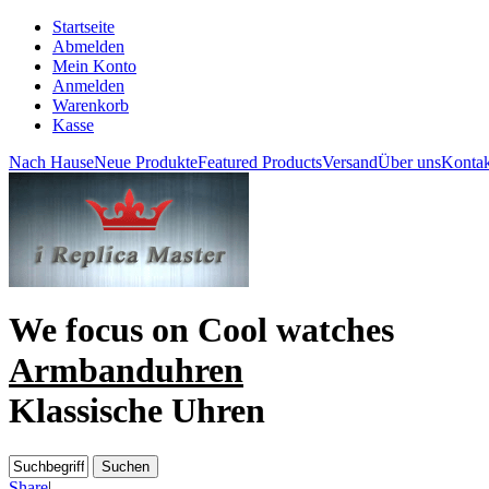
Startseite
Abmelden
Mein Konto
Anmelden
Warenkorb
Kasse
Nach Hause
Neue Produkte
Featured Products
Versand
Über uns
Kontak
We focus on
Cool watches
Armbanduhren
Klassische Uhren
Share
|