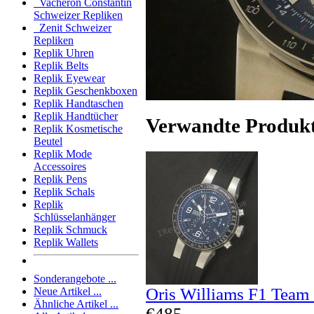
Vacheron Constantin
Schweizer Repliken
Zenit Schweizer
Repliken
Replik Uhren
Replik Belts
Replik Eyewear
Replik Geschenkboxen
Replik Handtaschen
Replik Handtücher
Verwandte Produk
Replik Kosmetische
Beutel
Replik Mode
Accessoires
Replik Pens
Replik Schals
Replik
Schlüsselanhänger
Replik Schmuck
Replik Wallets
Sonderangebote ...
Oris Williams F1 Team
Neue Artikel ...
Ähnliche Artikel ...
€485