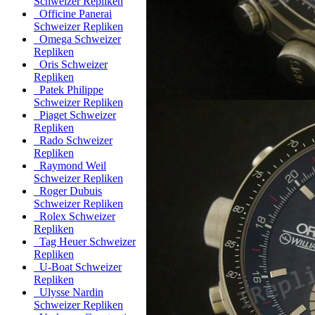
Schweizer Repliken
Officine Panerai
Schweizer Repliken
Omega Schweizer
Repliken
Oris Schweizer
Repliken
Patek Philippe
Schweizer Repliken
Piaget Schweizer
Repliken
Rado Schweizer
Repliken
Raymond Weil
Schweizer Repliken
Roger Dubuis
Schweizer Repliken
Rolex Schweizer
Repliken
Tag Heuer Schweizer
Repliken
U-Boat Schweizer
Repliken
Ulysse Nardin
Schweizer Repliken