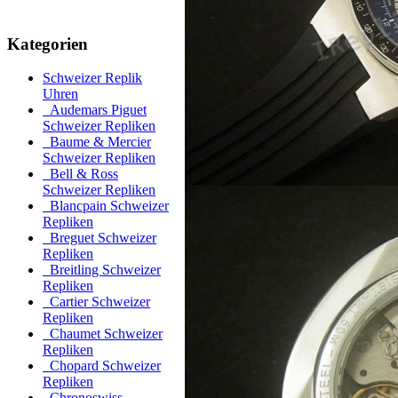
Kategorien
Schweizer Replik
Uhren
Audemars Piguet
Schweizer Repliken
Baume & Mercier
Schweizer Repliken
Bell & Ross
Schweizer Repliken
Blancpain Schweizer
Repliken
Breguet Schweizer
Repliken
Breitling Schweizer
Repliken
Cartier Schweizer
Repliken
Chaumet Schweizer
Repliken
Chopard Schweizer
Repliken
Chronoswiss