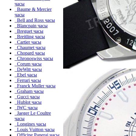
часы
Baume & Mercier
часы
Bell and Ross часы
Blancpain часы
Breguet часы
Breitling часы
Cartier часы
Chaumet часы
Chopard часы
Chronoswiss часы
Corum часы
DeWitt часы
Ebel часы
Ferrari часы
Franck Muller часы
Graham часы
Gucci часы
Hublot часы
IWC часы
Jaeger Le Coultre
часы
Longines часы
Louis Vuitton часы
Officine Panerai часы