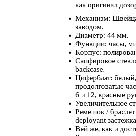
как оригинал дозо
Механизм: Швейца
заводом.
Диаметр: 44 мм.
Функции: часы, ми
Корпус: полирова
Сапфировое стекло
backcase.
Циферблат: белый
продолговатые час
6 и 12, красные р
Увеличительное ст
Ремешок / браслет
deployant застежка
Вей же, как и дос