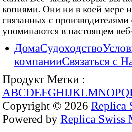
копиями. Они ни в коей мере 
связанных с производителями
упоминаются в настоящем веб-
Дома
Судоходство
Услов
компании
Связаться с Н
Продукт Метки :
A
B
C
D
E
F
G
H
I
J
K
L
M
N
O
P
Q
Copyright © 2026
Replica 
Powered by
Replica Swiss