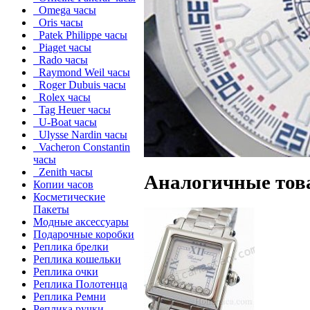
Omega часы
Oris часы
Patek Philippe часы
Piaget часы
Rado часы
Raymond Weil часы
Roger Dubuis часы
Rolex часы
Tag Heuer часы
U-Boat часы
Ulysse Nardin часы
Vacheron Constantin
часы
Zenith часы
Аналогичные тов
Копии часов
Косметические
Пакеты
Модные аксессуары
Подарочные коробки
Реплика брелки
Реплика кошельки
Реплика очки
Реплика Полотенца
Реплика Ремни
Реплика ручки