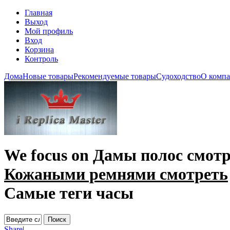
Главная
Выход
Мой профиль
Вход
Корзина
Контроль
Дома
Новые товары
Рекомендуемые товары
Судоходство
О комп
We focus on
Дамы полос смотр
Кожаными ремнями смотреть
Самые теги часы
Share
|