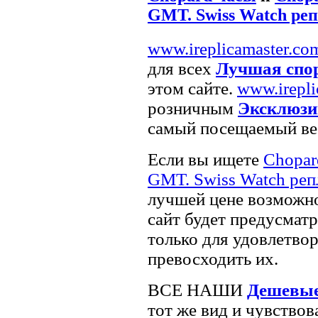
GMT. Swiss Watch ре
www.ireplicamaster.co
для всех
Лучшая спо
этом сайте.
www.irepli
розничным
Эксклюзи
самый посещаемый веб
Если вы ищете
Chopar
GMT. Swiss Watch реп
лучшей цене возможн
сайт будет предусматр
только для удовлетво
превосходить их.
ВСЕ НАШИ
Дешевые
тот же вид и чувствов