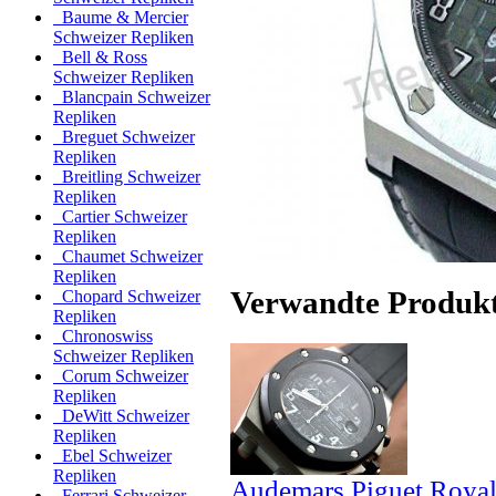
Baume & Mercier
Schweizer Repliken
Bell & Ross
Schweizer Repliken
Blancpain Schweizer
Repliken
Breguet Schweizer
Repliken
Breitling Schweizer
Repliken
Cartier Schweizer
Repliken
Chaumet Schweizer
Repliken
Verwandte Produk
Chopard Schweizer
Repliken
Chronoswiss
Schweizer Repliken
Corum Schweizer
Repliken
DeWitt Schweizer
Repliken
Ebel Schweizer
Repliken
Audemars Piguet Royal
Ferrari Schweizer