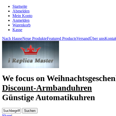
Startseite
Abmelden
Mein Konto
Anmelden
Warenkorb
Kasse
Nach Hause
Neue Produkte
Featured Products
Versand
Über uns
Kontak
We focus on
Weihnachtsgeschen
Discount-Armbanduhren
Günstige Automatikuhren
Share
|