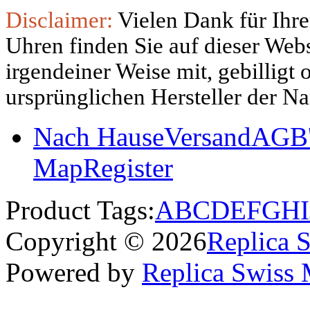
Disclaimer:
Vielen Dank für Ihre
Uhren finden Sie auf dieser Websi
irgendeiner Weise mit, gebilligt
ursprünglichen Hersteller der N
Nach Hause
Versand
AGB'
Map
Register
Product Tags:
A
B
C
D
E
F
G
H
I
Copyright © 2026
Replica 
Powered by
Replica Swiss