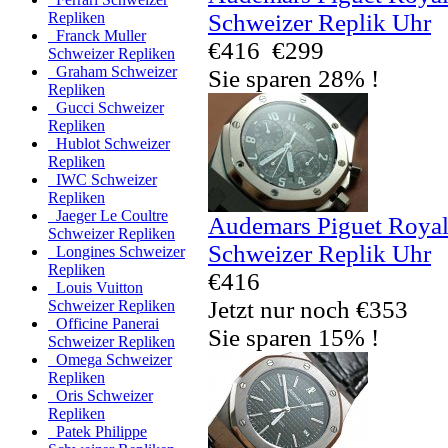
Schweizer Replik Uhr
Repliken
Franck Muller
€416
€299
Schweizer Repliken
Graham Schweizer
Sie sparen 28% !
Repliken
Gucci Schweizer
Repliken
Hublot Schweizer
Repliken
IWC Schweizer
Repliken
Jaeger Le Coultre
Audemars Piguet Royal
Schweizer Repliken
Schweizer Replik Uhr
Longines Schweizer
Repliken
€416
Louis Vuitton
Jetzt nur noch €353
Schweizer Repliken
Officine Panerai
Sie sparen 15% !
Schweizer Repliken
Omega Schweizer
Repliken
Oris Schweizer
Repliken
Patek Philippe