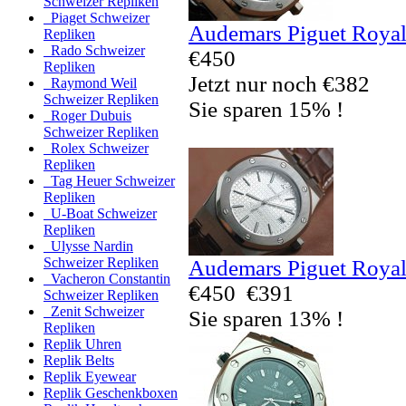
Schweizer Repliken
Piaget Schweizer
Audemars Piguet Royal
Repliken
Rado Schweizer
€450
Repliken
Jetzt nur noch €382
Raymond Weil
Schweizer Repliken
Sie sparen 15% !
Roger Dubuis
Schweizer Repliken
Rolex Schweizer
Repliken
Tag Heuer Schweizer
Repliken
U-Boat Schweizer
Repliken
Ulysse Nardin
Schweizer Repliken
Audemars Piguet Royal
Vacheron Constantin
€450
€391
Schweizer Repliken
Zenit Schweizer
Sie sparen 13% !
Repliken
Replik Uhren
Replik Belts
Replik Eyewear
Replik Geschenkboxen