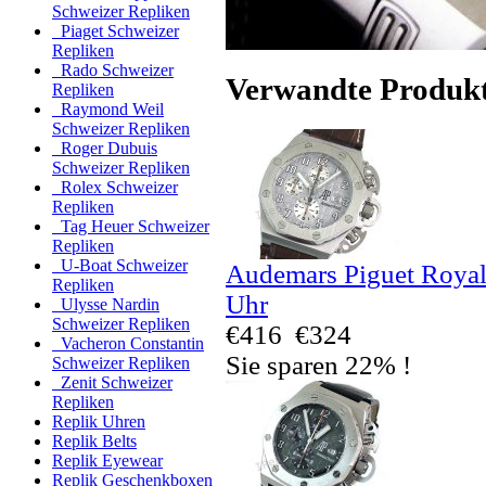
Schweizer Repliken
Piaget Schweizer
Repliken
Rado Schweizer
Verwandte Produk
Repliken
Raymond Weil
Schweizer Repliken
Roger Dubuis
Schweizer Repliken
Rolex Schweizer
Repliken
Tag Heuer Schweizer
Repliken
U-Boat Schweizer
Audemars Piguet Royal
Repliken
Uhr
Ulysse Nardin
Schweizer Repliken
€416
€324
Vacheron Constantin
Sie sparen 22% !
Schweizer Repliken
Zenit Schweizer
Repliken
Replik Uhren
Replik Belts
Replik Eyewear
Replik Geschenkboxen