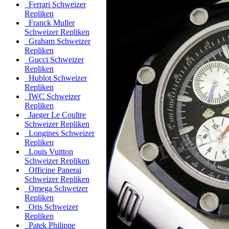
Ferrari Schweizer
Repliken
Franck Muller
Schweizer Repliken
Graham Schweizer
Repliken
Gucci Schweizer
Repliken
Hublot Schweizer
Repliken
IWC Schweizer
Repliken
Jaeger Le Coultre
Schweizer Repliken
Longines Schweizer
Repliken
Louis Vuitton
Schweizer Repliken
Officine Panerai
Schweizer Repliken
Omega Schweizer
Repliken
Oris Schweizer
Repliken
Patek Philippe