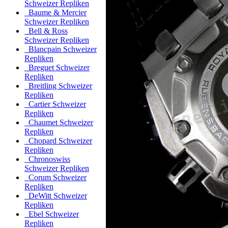
Schweizer Repliken
Baume & Mercier
Schweizer Repliken
Bell & Ross
Schweizer Repliken
Blancpain Schweizer
Repliken
Breguet Schweizer
Repliken
Breitling Schweizer
Repliken
Cartier Schweizer
Repliken
Chaumet Schweizer
Repliken
Chopard Schweizer
Repliken
Chronoswiss
Schweizer Repliken
Corum Schweizer
Repliken
DeWitt Schweizer
Repliken
Ebel Schweizer
Repliken