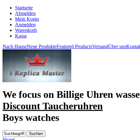
Startseite
Abmelden
Mein Konto
Anmelden
Warenkorb
Kasse
Nach Hause
Neue Produkte
Featured Products
Versand
Über uns
Kontak
We focus on
Billige Uhren wasse
Discount Taucheruhren
Boys watches
Share
|