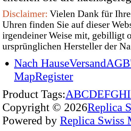
Disclaimer:
Vielen Dank für Ihre
Uhren finden Sie auf dieser Websi
irgendeiner Weise mit, gebilligt
ursprünglichen Hersteller der N
Nach Hause
Versand
AGB'
Map
Register
Product Tags:
A
B
C
D
E
F
G
H
I
Copyright © 2026
Replica 
Powered by
Replica Swiss