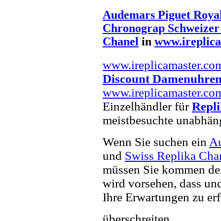
Audemars Piguet Royal
Chronograp Schweizer
Chanel
in
www.ireplic
www.ireplicamaster.co
Discount Damenuhre
www.ireplicamaster.co
Einzelhändler für
Repl
meistbesuchte unabhän
Wenn Sie suchen ein
Au
und
Swiss Replika Cha
müssen Sie kommen der 
wird vorsehen, dass und
Ihre Erwartungen zu erf
überschreiten