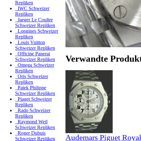
Repliken
IWC Schweizer
Repliken
Jaeger Le Coultre
Schweizer Repliken
Longines Schweizer
Repliken
Louis Vuitton
Schweizer Repliken
Officine Panerai
Verwandte Produk
Schweizer Repliken
Omega Schweizer
Repliken
Oris Schweizer
Repliken
Patek Philippe
Schweizer Repliken
Piaget Schweizer
Repliken
Rado Schweizer
Repliken
Raymond Weil
Schweizer Repliken
Roger Dubuis
Audemars Piguet Royal
Schweizer Repliken