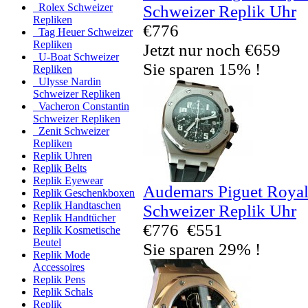
Rolex Schweizer
Schweizer Replik Uhr
Repliken
€776
Tag Heuer Schweizer
Repliken
Jetzt nur noch €659
U-Boat Schweizer
Sie sparen 15% !
Repliken
Ulysse Nardin
Schweizer Repliken
Vacheron Constantin
Schweizer Repliken
Zenit Schweizer
Repliken
Replik Uhren
Replik Belts
Replik Eyewear
Audemars Piguet Royal
Replik Geschenkboxen
Replik Handtaschen
Schweizer Replik Uhr
Replik Handtücher
€776
€551
Replik Kosmetische
Beutel
Sie sparen 29% !
Replik Mode
Accessoires
Replik Pens
Replik Schals
Replik