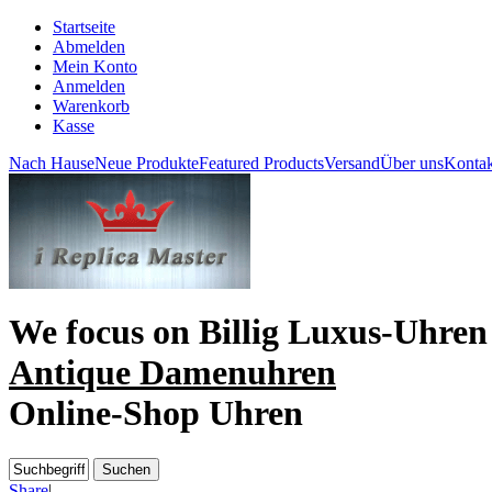
Startseite
Abmelden
Mein Konto
Anmelden
Warenkorb
Kasse
Nach Hause
Neue Produkte
Featured Products
Versand
Über uns
Kontak
We focus on
Billig Luxus-Uhren
Antique Damenuhren
Online-Shop Uhren
Share
|