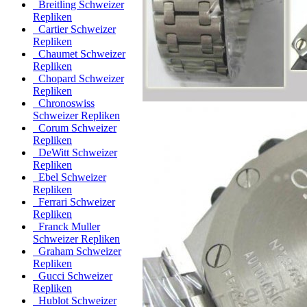
Breitling Schweizer
Repliken
Cartier Schweizer
Repliken
Chaumet Schweizer
Repliken
Chopard Schweizer
Repliken
Chronoswiss
Schweizer Repliken
Corum Schweizer
Repliken
DeWitt Schweizer
Repliken
Ebel Schweizer
Repliken
Ferrari Schweizer
Repliken
Franck Muller
Schweizer Repliken
Graham Schweizer
Repliken
Gucci Schweizer
Repliken
Hublot Schweizer