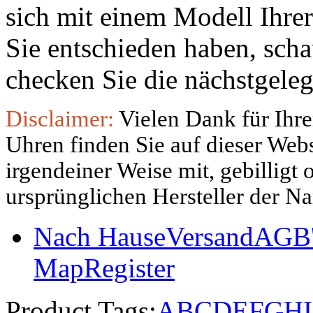
sich mit einem Modell Ihre
Sie entschieden haben, sch
checken Sie die nächstgeleg
Disclaimer:
Vielen Dank für Ihre
Uhren finden Sie auf dieser Websi
irgendeiner Weise mit, gebilligt
ursprünglichen Hersteller der N
Nach Hause
Versand
AGB'
Map
Register
Product Tags:
A
B
C
D
E
F
G
H
I