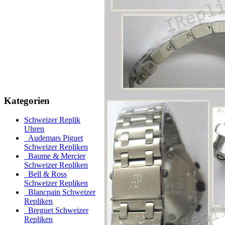
Kategorien
Schweizer Replik
Uhren
Audemars Piguet
Schweizer Repliken
Baume & Mercier
Schweizer Repliken
Bell & Ross
Schweizer Repliken
Blancpain Schweizer
Repliken
Breguet Schweizer
Repliken