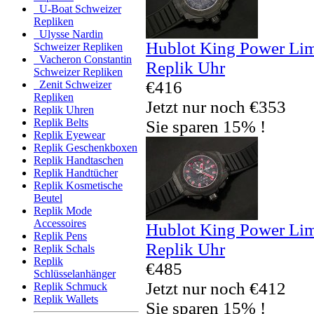
U-Boat Schweizer
Repliken
Ulysse Nardin
Hublot King Power Lim
Schweizer Repliken
Vacheron Constantin
Replik Uhr
Schweizer Repliken
€416
Zenit Schweizer
Repliken
Jetzt nur noch €353
Replik Uhren
Replik Belts
Sie sparen 15% !
Replik Eyewear
Replik Geschenkboxen
Replik Handtaschen
Replik Handtücher
Replik Kosmetische
Beutel
Replik Mode
Accessoires
Hublot King Power Lim
Replik Pens
Replik Uhr
Replik Schals
Replik
€485
Schlüsselanhänger
Jetzt nur noch €412
Replik Schmuck
Replik Wallets
Sie sparen 15% !