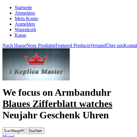
Startseite
Abmelden
Mein Konto
Anmelden
Warenkorb
Kasse
Nach Hause
Neue Produkte
Featured Products
Versand
Über uns
Kontak
We focus on
Armbanduhr
Blaues Zifferblatt watches
Neujahr Geschenk Uhren
Share
|