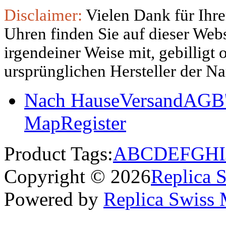
Disclaimer:
Vielen Dank für Ihre
Uhren finden Sie auf dieser Websi
irgendeiner Weise mit, gebilligt
ursprünglichen Hersteller der N
Nach Hause
Versand
AGB'
Map
Register
Product Tags:
A
B
C
D
E
F
G
H
I
Copyright © 2026
Replica 
Powered by
Replica Swiss