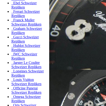
Ebel Schweizer
Repliken
Ferrari Schweizer
Repliken
Franck Muller
Schweizer Repliken
Graham Schweizer
Repliken
Gucci Schweizer
Repliken
Hublot Schweizer
Repliken
IWC Schweizer
Repliken
Jaeger Le Coultre
Schweizer Repliken
Longines Schweizer
Repliken
Louis Vuitton
Schweizer Repliken
Officine Panerai
Schweizer Repliken
Omega Schweizer
Repliken
Oris Schweizer