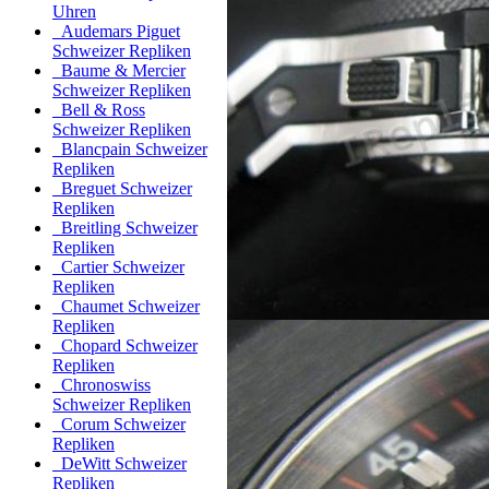
Uhren
Audemars Piguet
Schweizer Repliken
Baume & Mercier
Schweizer Repliken
Bell & Ross
Schweizer Repliken
Blancpain Schweizer
Repliken
Breguet Schweizer
Repliken
Breitling Schweizer
Repliken
Cartier Schweizer
Repliken
Chaumet Schweizer
Repliken
Chopard Schweizer
Repliken
Chronoswiss
Schweizer Repliken
Corum Schweizer
Repliken
DeWitt Schweizer
Repliken