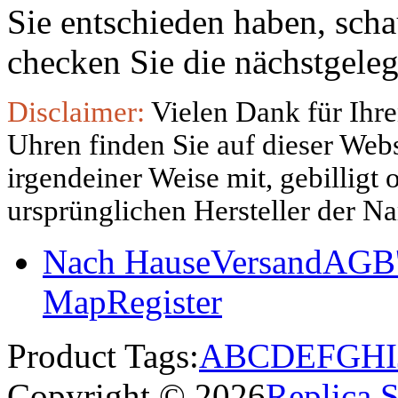
Sie entschieden haben, sch
checken Sie die nächstgeleg
Disclaimer:
Vielen Dank für Ihre
Uhren finden Sie auf dieser Websi
irgendeiner Weise mit, gebilligt
ursprünglichen Hersteller der N
Nach Hause
Versand
AGB'
Map
Register
Product Tags:
A
B
C
D
E
F
G
H
I
Copyright © 2026
Replica 