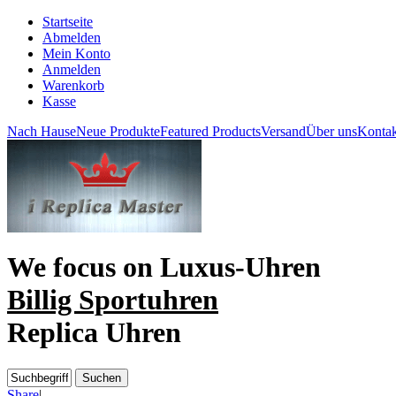
Startseite
Abmelden
Mein Konto
Anmelden
Warenkorb
Kasse
Nach Hause
Neue Produkte
Featured Products
Versand
Über uns
Kontak
We focus on
Luxus-Uhren
Billig Sportuhren
Replica Uhren
Share
|