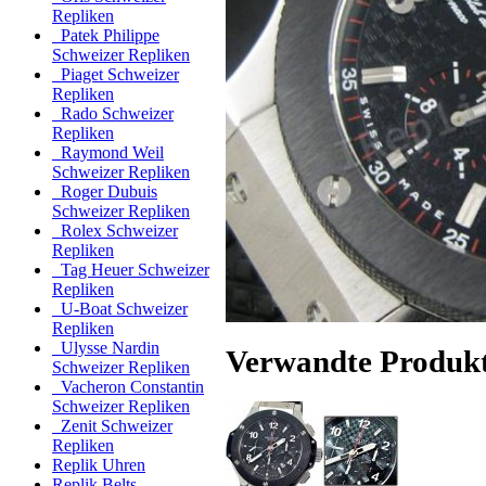
Repliken
Patek Philippe
Schweizer Repliken
Piaget Schweizer
Repliken
Rado Schweizer
Repliken
Raymond Weil
Schweizer Repliken
Roger Dubuis
Schweizer Repliken
Rolex Schweizer
Repliken
Tag Heuer Schweizer
Repliken
U-Boat Schweizer
Repliken
Ulysse Nardin
Verwandte Produk
Schweizer Repliken
Vacheron Constantin
Schweizer Repliken
Zenit Schweizer
Repliken
Replik Uhren
Replik Belts