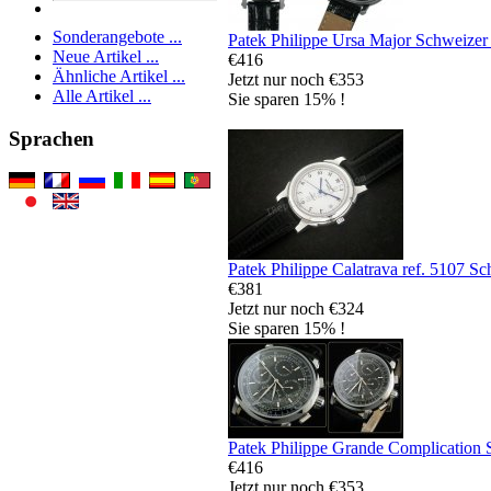
Sonderangebote ...
Patek Philippe Ursa Major Schweizer
Neue Artikel ...
€416
Ähnliche Artikel ...
Jetzt nur noch €353
Alle Artikel ...
Sie sparen 15% !
Sprachen
Patek Philippe Calatrava ref. 5107 S
€381
Jetzt nur noch €324
Sie sparen 15% !
Patek Philippe Grande Complication 
€416
Jetzt nur noch €353