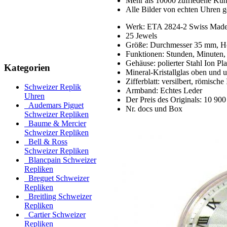
Mehr als 10000 zufriedene Ku
Alle Bilder von echten Uhren g
Werk: ETA 2824-2 Swiss Made,
25 Jewels
Größe: Durchmesser 35 mm, H
Funktionen: Stunden, Minuten
Gehäuse: polierter Stahl Ion Pl
Kategorien
Mineral-Kristallglas oben und u
Zifferblatt: versilbert, römische
Schweizer Replik
Armband: Echtes Leder
Uhren
Der Preis des Originals: 10 900
Audemars Piguet
Nr. docs und Box
Schweizer Repliken
Baume & Mercier
Schweizer Repliken
Bell & Ross
Schweizer Repliken
Blancpain Schweizer
Repliken
Breguet Schweizer
Repliken
Breitling Schweizer
Repliken
Cartier Schweizer
Repliken