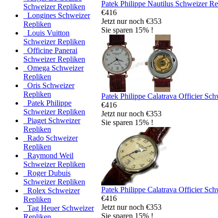
Patek Philippe Nautilus Schweizer Re
Schweizer Repliken
€416
Longines Schweizer
Jetzt nur noch €353
Repliken
Sie sparen 15% !
Louis Vuitton
Schweizer Repliken
Officine Panerai
Schweizer Repliken
Omega Schweizer
Repliken
Oris Schweizer
Repliken
Patek Philippe Calatrava Officier Sc
Patek Philippe
€416
Schweizer Repliken
Jetzt nur noch €353
Piaget Schweizer
Sie sparen 15% !
Repliken
Rado Schweizer
Repliken
Raymond Weil
Schweizer Repliken
Roger Dubuis
Schweizer Repliken
Patek Philippe Calatrava Officier Sc
Rolex Schweizer
€416
Repliken
Jetzt nur noch €353
Tag Heuer Schweizer
Sie sparen 15% !
Repliken