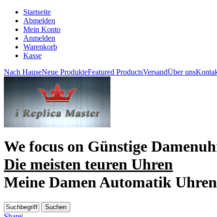
Startseite
Abmelden
Mein Konto
Anmelden
Warenkorb
Kasse
Nach Hause
Neue Produkte
Featured Products
Versand
Über uns
Kontak
We focus on
Günstige Damenuh
Die meisten teuren Uhren
Meine Damen Automatik Uhren
Share
|