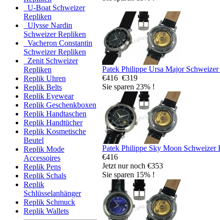
U-Boat Schweizer
Repliken
Ulysse Nardin
Schweizer Repliken
Vacheron Constantin
Schweizer Repliken
Zenit Schweizer
Patek Philippe Ursa Major Schweizer
Repliken
€416
€319
Replik Uhren
Sie sparen 23% !
Replik Belts
Replik Eyewear
Replik Geschenkboxen
Replik Handtaschen
Replik Handtücher
Replik Kosmetische
Beutel
Patek Philippe Sky Moon Schweizer 
Replik Mode
€416
Accessoires
Jetzt nur noch €353
Replik Pens
Sie sparen 15% !
Replik Schals
Replik
Schlüsselanhänger
Replik Schmuck
Replik Wallets