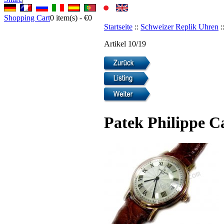
Shopping Cart
0
item(s) -
€0
Startseite
::
Schweizer Replik Uhren
:
Artikel 10/19
Patek Philippe C