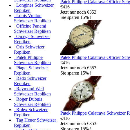
Patek Philippe Calatrava Officier Sc
Longines Schweizer
€416
Repliken
Jetzt nur noch €353
Louis Vuitton
Sie sparen 15% !
Schweizer Repliken
Officine Panerai
Schweizer Repliken
Omega Schweizer
Repliken
Oris Schweizer
Repliken
Patek Philippe Calatrava Officier Sc
Patek Philippe
€416
Schweizer Repliken
Jetzt nur noch €353
Piaget Schweizer
Sie sparen 15% !
Repliken
Rado Schweizer
Repliken
Raymond Weil
Schweizer Repliken
Roger Dubuis
Schweizer Repliken
Rolex Schweizer
Patek Philippe Calatrava Schweizer R
Repliken
€416
Tag Heuer Schweizer
Jetzt nur noch €353
Repliken
Sie sparen 15% !