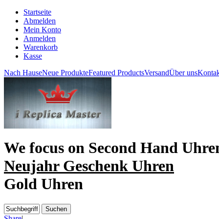
Startseite
Abmelden
Mein Konto
Anmelden
Warenkorb
Kasse
Nach Hause
Neue Produkte
Featured Products
Versand
Über uns
Kontak
We focus on
Second Hand Uhre
Neujahr Geschenk Uhren
Gold Uhren
Share
|