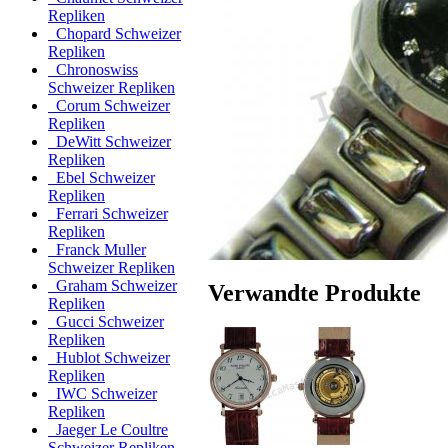
Repliken
Chopard Schweizer
Repliken
Chronoswiss
Schweizer Repliken
Corum Schweizer
Repliken
DeWitt Schweizer
Repliken
Ebel Schweizer
Repliken
Ferrari Schweizer
Repliken
Franck Muller
Schweizer Repliken
Graham Schweizer
Verwandte Produkte
Repliken
Gucci Schweizer
Repliken
Hublot Schweizer
Repliken
IWC Schweizer
Repliken
Jaeger Le Coultre
Schweizer Repliken