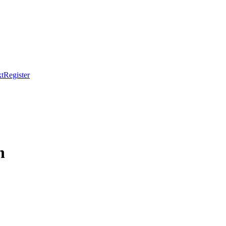
t
Register
n