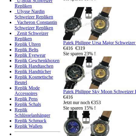
U-Boat Schweizer
Repliken
Ulysse Nardin
Schweizer Repliken
Vacheron Constantin
Schweizer Repliken
Zenit Schweizer
Repliken
Patek Philippe Ursa Major Schweizer
Replik Uhren
€416
€319
Replik Belts
Sie sparen 23% !
Replik Eyewear
Replik Geschenkboxen
Replik Handtaschen
Replik Handtücher
Replik Kosmetische
Beutel
Replik Mode
Patek Philippe Sky Moon Schweizer 
Accessoires
€416
Replik Pens
Jetzt nur noch €353
Replik Schals
Sie sparen 15% !
Replik
Schlüsselanhänger
Replik Schmuck
Replik Wallets