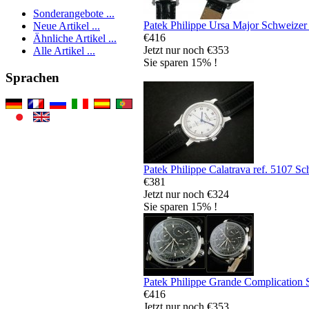
Sonderangebote ...
Patek Philippe Ursa Major Schweizer
Neue Artikel ...
€416
Ähnliche Artikel ...
Jetzt nur noch €353
Alle Artikel ...
Sie sparen 15% !
Sprachen
Patek Philippe Calatrava ref. 5107 S
€381
Jetzt nur noch €324
Sie sparen 15% !
Patek Philippe Grande Complication 
€416
Jetzt nur noch €353