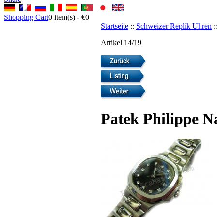
Shopping Cart
0
item(s) -
€0
Startseite
::
Schweizer Replik Uhren
:
Artikel 14/19
Patek Philippe N