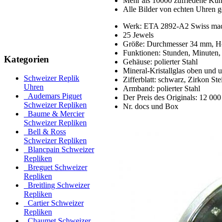
Mehr als 10000 zufriedene Ku
Alle Bilder von echten Uhren g
Werk: ETA 2892-A2 Swiss made
25 Jewels
Größe: Durchmesser 34 mm, H
Funktionen: Stunden, Minuten
Kategorien
Gehäuse: polierter Stahl
Mineral-Kristallglas oben und u
Schweizer Replik
Zifferblatt: schwarz, Zirkon St
Uhren
Armband: polierter Stahl
Audemars Piguet
Der Preis des Originals: 12 000
Schweizer Repliken
Nr. docs und Box
Baume & Mercier
Schweizer Repliken
Bell & Ross
Schweizer Repliken
Blancpain Schweizer
Repliken
Breguet Schweizer
Repliken
Breitling Schweizer
Repliken
Cartier Schweizer
Repliken
Chaumet Schweizer