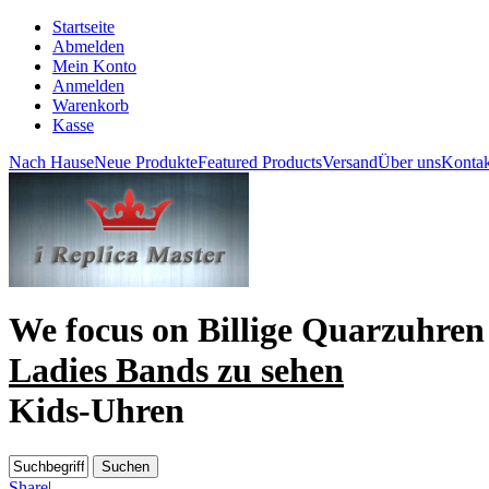
Startseite
Abmelden
Mein Konto
Anmelden
Warenkorb
Kasse
Nach Hause
Neue Produkte
Featured Products
Versand
Über uns
Kontak
We focus on
Billige Quarzuhren
Ladies Bands zu sehen
Kids-Uhren
Share
|