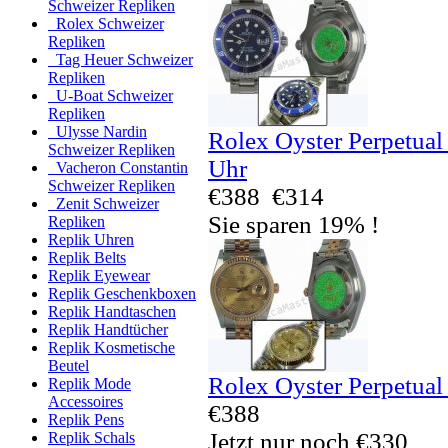
Schweizer Repliken
Rolex Schweizer
Repliken
Tag Heuer Schweizer
Repliken
U-Boat Schweizer
Repliken
Ulysse Nardin
Rolex Oyster Perpetual
Schweizer Repliken
Uhr
Vacheron Constantin
Schweizer Repliken
€388
€314
Zenit Schweizer
Sie sparen 19% !
Repliken
Replik Uhren
Replik Belts
Replik Eyewear
Replik Geschenkboxen
Replik Handtaschen
Replik Handtücher
Replik Kosmetische
Beutel
Rolex Oyster Perpetual
Replik Mode
Accessoires
€388
Replik Pens
Jetzt nur noch €330
Replik Schals