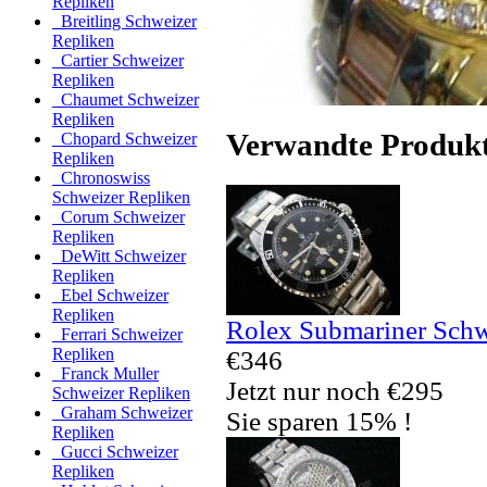
Repliken
Breitling Schweizer
Repliken
Cartier Schweizer
Repliken
Chaumet Schweizer
Repliken
Verwandte Produk
Chopard Schweizer
Repliken
Chronoswiss
Schweizer Repliken
Corum Schweizer
Repliken
DeWitt Schweizer
Repliken
Ebel Schweizer
Repliken
Rolex Submariner Schw
Ferrari Schweizer
Repliken
€346
Franck Muller
Jetzt nur noch €295
Schweizer Repliken
Graham Schweizer
Sie sparen 15% !
Repliken
Gucci Schweizer
Repliken