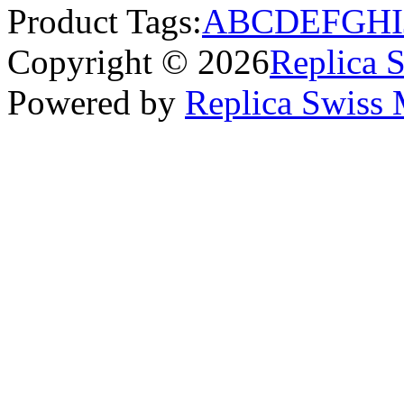
Product Tags:
A
B
C
D
E
F
G
H
I
Copyright © 2026
Replica 
Powered by
Replica Swiss