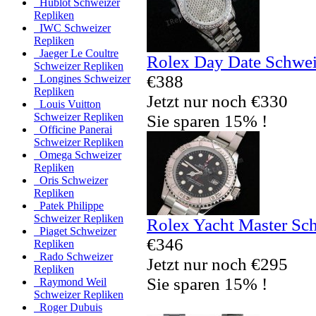
Hublot Schweizer
Repliken
IWC Schweizer
Repliken
Jaeger Le Coultre
Rolex Day Date Schwei
Schweizer Repliken
€388
Longines Schweizer
Repliken
Jetzt nur noch €330
Louis Vuitton
Schweizer Repliken
Sie sparen 15% !
Officine Panerai
Schweizer Repliken
Omega Schweizer
Repliken
Oris Schweizer
Repliken
Patek Philippe
Schweizer Repliken
Rolex Yacht Master Sc
Piaget Schweizer
€346
Repliken
Rado Schweizer
Jetzt nur noch €295
Repliken
Sie sparen 15% !
Raymond Weil
Schweizer Repliken
Roger Dubuis