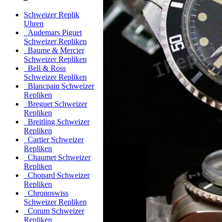
Schweizer Replik
Uhren
Audemars Piguet
Schweizer Repliken
Baume & Mercier
Schweizer Repliken
Bell & Ross
Schweizer Repliken
Blancpain Schweizer
Repliken
Breguet Schweizer
Repliken
Breitling Schweizer
Repliken
Cartier Schweizer
Repliken
Chaumet Schweizer
Repliken
Chopard Schweizer
Repliken
Chronoswiss
Schweizer Repliken
Corum Schweizer
Repliken