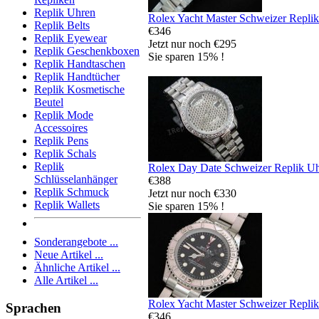
Replik Uhren
Rolex Yacht Master Schweizer Repli
Replik Belts
€346
Replik Eyewear
Jetzt nur noch €295
Replik Geschenkboxen
Sie sparen 15% !
Replik Handtaschen
Replik Handtücher
Replik Kosmetische
Beutel
Replik Mode
Accessoires
Replik Pens
Replik Schals
Replik
Rolex Day Date Schweizer Replik U
Schlüsselanhänger
€388
Replik Schmuck
Jetzt nur noch €330
Replik Wallets
Sie sparen 15% !
Sonderangebote ...
Neue Artikel ...
Ähnliche Artikel ...
Alle Artikel ...
Rolex Yacht Master Schweizer Repli
Sprachen
€346