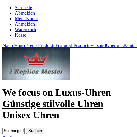
Startseite
Abmelden
Mein Konto
Anmelden
Warenkorb
Kasse
Nach Hause
Neue Produkte
Featured Products
Versand
Über uns
Kontak
We focus on
Luxus-Uhren
Günstige stilvolle Uhren
Unisex Uhren
Share
|