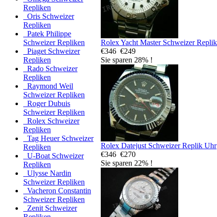
Repliken
Oris Schweizer
Repliken
Patek Philippe
Rolex Yacht Master Schweizer Repli
Schweizer Repliken
€346
€249
Piaget Schweizer
Sie sparen 28% !
Repliken
Rado Schweizer
Repliken
Raymond Weil
Schweizer Repliken
Roger Dubuis
Schweizer Repliken
Rolex Schweizer
Repliken
Tag Heuer Schweizer
Rolex Datejust Schweizer Replik Uhr
Repliken
€346
€270
U-Boat Schweizer
Sie sparen 22% !
Repliken
Ulysse Nardin
Schweizer Repliken
Vacheron Constantin
Schweizer Repliken
Zenit Schweizer
Repliken