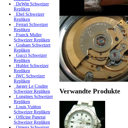
DeWitt Schweizer
Repliken
Ebel Schweizer
Repliken
Ferrari Schweizer
Repliken
Franck Muller
Schweizer Repliken
Graham Schweizer
Repliken
Gucci Schweizer
Repliken
Hublot Schweizer
Repliken
IWC Schweizer
Repliken
Jaeger Le Coultre
Verwandte Produkte
Schweizer Repliken
Longines Schweizer
Repliken
Louis Vuitton
Schweizer Repliken
Officine Panerai
Schweizer Repliken
Omega Schweizer