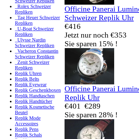
Schweizer Repliken
Rolex Schweizer
Officine Panerai Lumi
Repliken
Schweizer Replik Uhr
Tag Heuer Schweizer
Repliken
€416
U-Boat Schweizer
Jetzt nur noch €353
Repliken
Ulysse Nardin
Sie sparen 15% !
Schweizer Repliken
Vacheron Constantin
Schweizer Repliken
Zenit Schweizer
Repliken
Replik Uhren
Replik Belts
Replik Eyewear
Officine Panerai Lumi
Replik Geschenkboxen
Replik Uhr
Replik Handtaschen
Replik Handtücher
€401
€289
Replik Kosmetische
Beutel
Sie sparen 28% !
Replik Mode
Accessoires
Replik Pens
Replik Schals