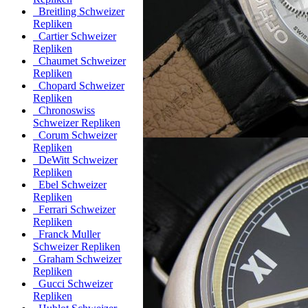
Breitling Schweizer
Repliken
Cartier Schweizer
Repliken
Chaumet Schweizer
Repliken
Chopard Schweizer
Repliken
Chronoswiss
Schweizer Repliken
Corum Schweizer
Repliken
DeWitt Schweizer
Repliken
Ebel Schweizer
Repliken
Ferrari Schweizer
Repliken
Franck Muller
Schweizer Repliken
Graham Schweizer
Repliken
Gucci Schweizer
Repliken