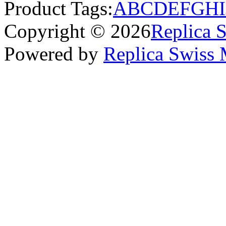
Product Tags:
A
B
C
D
E
F
G
H
I
Copyright © 2026
Replica 
Powered by
Replica Swiss