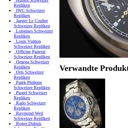
Hublot Schweizer
Repliken
IWC Schweizer
Repliken
Jaeger Le Coultre
Schweizer Repliken
Longines Schweizer
Repliken
Louis Vuitton
Schweizer Repliken
Officine Panerai
Schweizer Repliken
Omega Schweizer
Verwandte Produk
Repliken
Oris Schweizer
Repliken
Patek Philippe
Schweizer Repliken
Piaget Schweizer
Repliken
Rado Schweizer
Repliken
Raymond Weil
Schweizer Repliken
Roger Dubuis