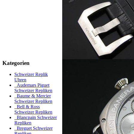
Kategorien
Schweizer Replik
Uhren
Audemars Piguet
Schweizer Repliken
Baume & Mercier
Schweizer Repliken
Bell & Ross
Schweizer Repliken
Blancpain Schweizer
Repliken
Breguet Schweizer
Repliken