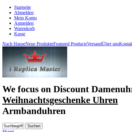
Startseite
Abmelden
Mein Konto
Anmelden
Warenkorb
Kasse
Nach Hause
Neue Produkte
Featured Products
Versand
Über uns
Kontak
We focus on
Discount Damenuh
Weihnachtsgeschenke Uhren
Armbanduhren
Share
|