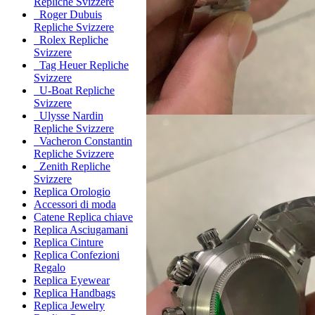
Repliche Svizzere
Roger Dubuis
Repliche Svizzere
Rolex Repliche
Svizzere
Tag Heuer Repliche
Svizzere
U-Boat Repliche
Svizzere
Ulysse Nardin
Repliche Svizzere
Vacheron Constantin
Repliche Svizzere
Zenith Repliche
Svizzere
Replica Orologio
Accessori di moda
Catene Replica chiave
Replica Asciugamani
Replica Cinture
Replica Confezioni
Regalo
Replica Eyewear
Replica Handbags
Replica Jewelry