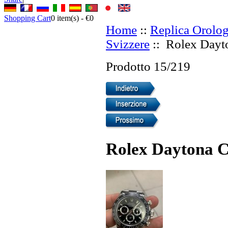
Shopping Cart
0
item(s) -
€0
Home
::
Replica Orolog
Svizzere
:: Rolex Day
Prodotto 15/219
Rolex Daytona 