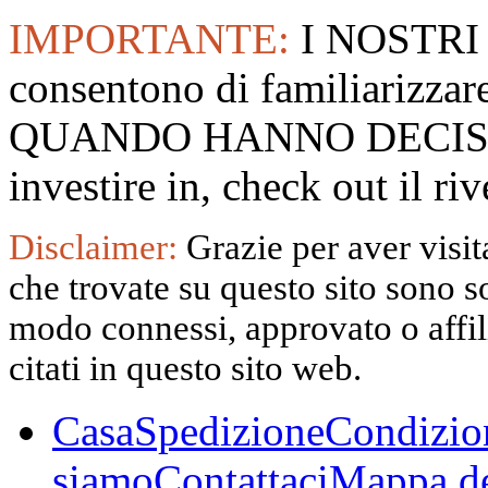
IMPORTANTE:
I NOSTRI
consentono di familiarizzare
QUANDO HANNO DECISO
investire in, check out il 
Disclaimer:
Grazie per aver visita
che trovate su questo sito sono s
modo connessi, approvato o affili
citati in questo sito web.
Casa
Spedizione
Condizio
siamo
Contattaci
Mappa de