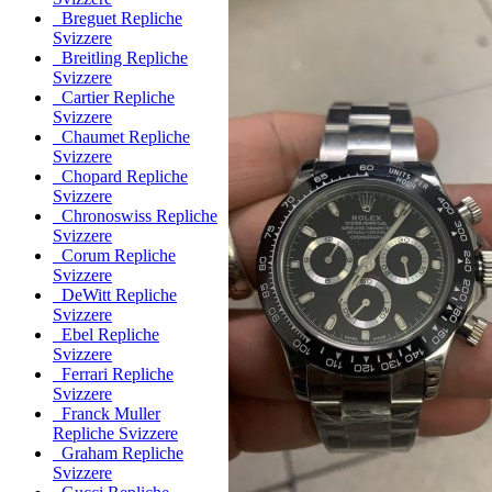
Breguet Repliche
Svizzere
Breitling Repliche
Svizzere
Cartier Repliche
Svizzere
Chaumet Repliche
Svizzere
Chopard Repliche
Svizzere
Chronoswiss Repliche
Svizzere
Corum Repliche
Svizzere
DeWitt Repliche
Svizzere
Ebel Repliche
Svizzere
Ferrari Repliche
Svizzere
Franck Muller
Repliche Svizzere
Graham Repliche
Svizzere