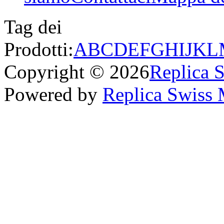
Tag dei
Prodotti:
A
B
C
D
E
F
G
H
I
J
K
L
Copyright © 2026
Replica 
Powered by
Replica Swiss