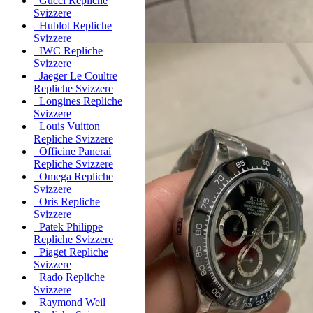
Gucci Repliche
Svizzere
Hublot Repliche
Svizzere
IWC Repliche
Svizzere
Jaeger Le Coultre
Repliche Svizzere
Longines Repliche
Svizzere
Louis Vuitton
Repliche Svizzere
Officine Panerai
Repliche Svizzere
Omega Repliche
Svizzere
Oris Repliche
Svizzere
Patek Philippe
Repliche Svizzere
Piaget Repliche
Svizzere
Rado Repliche
Svizzere
Raymond Weil