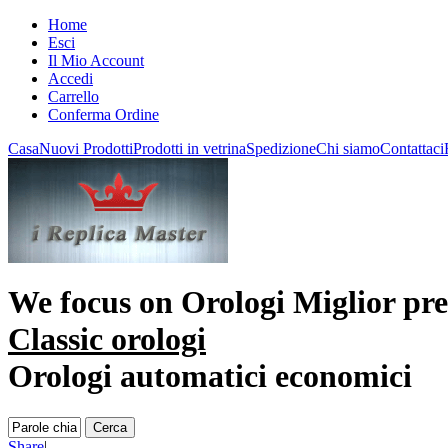
Home
Esci
Il Mio Account
Accedi
Carrello
Conferma Ordine
Casa
Nuovi Prodotti
Prodotti in vetrina
Spedizione
Chi siamo
Contattaci
We focus on
Orologi Miglior pr
Classic orologi
Orologi automatici economici
Share
|