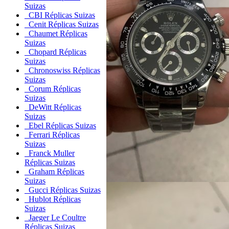
Suizas
CBI Réplicas Suizas
Cenit Réplicas Suizas
Chaumet Réplicas
Suizas
Chopard Réplicas
Suizas
Chronoswiss Réplicas
Suizas
Corum Réplicas
Suizas
DeWitt Réplicas
Suizas
Ebel Réplicas Suizas
Ferrari Réplicas
Suizas
Franck Muller
Réplicas Suizas
Graham Réplicas
Suizas
Gucci Réplicas Suizas
Hublot Réplicas
Suizas
Jaeger Le Coultre
Réplicas Suizas