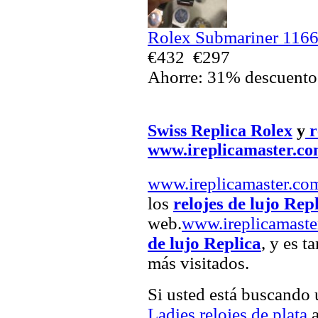
Rolex Submariner 11661
€432
€297
Ahorre: 31% descuento
Swiss Replica Rolex
y
r
www.ireplicamaster.c
www.ireplicamaster.co
los
relojes de lujo Rep
web.
www.ireplicamaste
de lujo Replica
, y es t
más visitados.
Si usted está buscando
Ladies relojes de plata
a