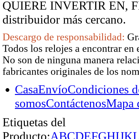
QUIERE INVERTIR EN, F
distribuidor más cercano.
Descargo de responsabilidad:
Gr
Todos los relojes a encontrar en 
No son de ninguna manera relacio
fabricantes originales de los no
Casa
Envío
Condiciones d
somos
Contáctenos
Mapa d
Etiquetas del
Producto:
A
B
C
D
E
F
G
H
I
J
K