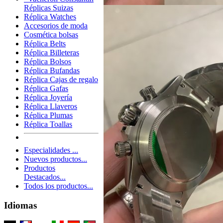
Réplicas Suizas
Réplica Watches
Accesorios de moda
Cosmética bolsas
Réplica Belts
Réplica Billeteras
Réplica Bolsos
Réplica Bufandas
Réplica Cajas de regalo
Réplica Gafas
Réplica Joyería
Réplica Llaveros
Réplica Plumas
Réplica Toallas
Especialidades ...
Nuevos productos...
Productos
Destacados...
Todos los productos...
Idiomas