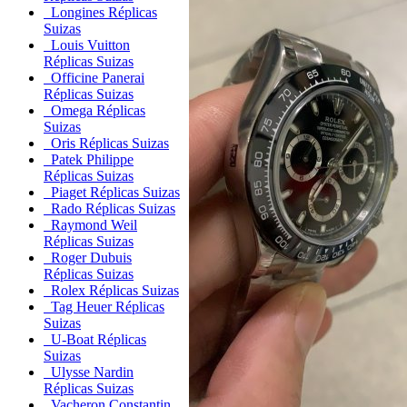
Longines Réplicas
Suizas
Louis Vuitton
Réplicas Suizas
Officine Panerai
Réplicas Suizas
Omega Réplicas
Suizas
Oris Réplicas Suizas
Patek Philippe
Réplicas Suizas
Piaget Réplicas Suizas
Rado Réplicas Suizas
Raymond Weil
Réplicas Suizas
Roger Dubuis
Réplicas Suizas
Rolex Réplicas Suizas
Tag Heuer Réplicas
Suizas
U-Boat Réplicas
Suizas
Ulysse Nardin
Réplicas Suizas
Vacheron Constantin