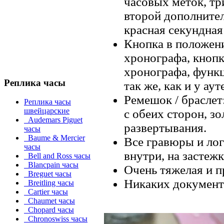
часовых меток, тр
второй дополнител
красная секундная
Кнопка в положени
хронографа, кнопк
хронографа, функ
Реплика часы
так же, как и у ау
Ремешок / браслет
Реплика часы
швейцарские
с обеих сторон, з
Audemars Piguet
развертывания.
часы
Baume & Mercier
Все гравюры и лог
часы
внутри, на застежк
Bell and Ross часы
Blancpain часы
Очень тяжелая и п
Breguet часы
Никаких документ
Breitling часы
Cartier часы
Chaumet часы
Chopard часы
Chronoswiss часы