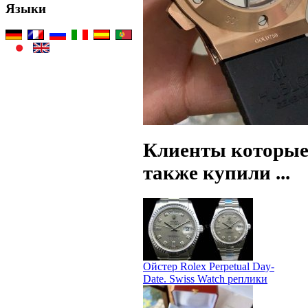
Языки
Клиенты которые
также купили ...
Ойстер Rolex Perpetual Day-
Date. Swiss Watch реплики