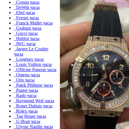
Corum часы
DeWitt часы
Ebel часы
Ferrari часы
Franck Muller часы
Graham часы
Gucci часы
Hublot часы
IWC часы
Jaeger Le Coultre
часы
Longines часы
Louis Vuitton часы
Officine Panerai часы
Omega часы
Oris часы
Patek Philippe часы
Piaget часы
Rado часы
Raymond Weil часы
Roger Dubuis часы
Rolex часы
Tag Heuer часы
U-Boat часы
Ulysse Nardin часы