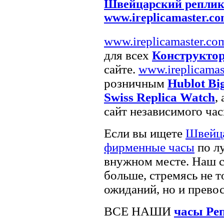
Швейцарский реплик
www.ireplicamaster.c
www.ireplicamaster.co
для всех
Конструктор
сайте.
www.ireplicamas
розничным
Hublot Bi
Swiss Replica Watch
,
сайт независимого час
Если вы ищете
Швейца
фирменные часы
по л
внужном месте. Наш с
больше, стремясь не 
ожиданий, но и превос
ВСЕ НАШИ
часы Ре