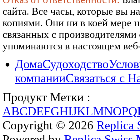
сайта. Все часы, которые вы н
копиями. Они ни в коей мере 
связанных с производителями
упоминаются в настоящем веб-
Дома
Судоходство
Услов
компании
Связаться с Н
Продукт Метки :
A
B
C
D
E
F
G
H
I
J
K
L
M
N
O
P
Q
Copyright © 2026
Replica 
Powered by
Replica Swiss