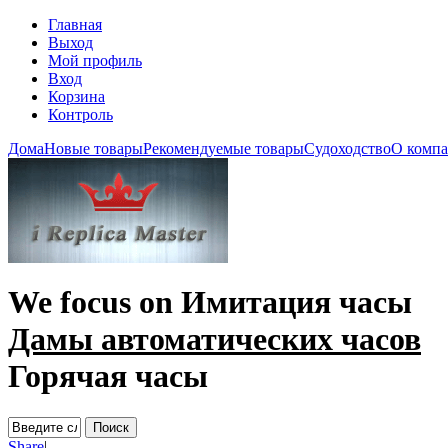
Главная
Выход
Мой профиль
Вход
Корзина
Контроль
Дома
Новые товары
Рекомендуемые товары
Судоходство
О комп
We focus on
Имитация часы
Дамы автоматических часов
Горячая часы
Share
|