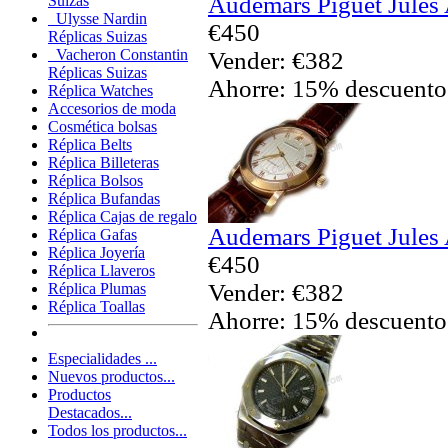
Audemars Piguet Jules
Suizas
Ulysse Nardin
€450
Réplicas Suizas
Vacheron Constantin
Vender: €382
Réplicas Suizas
Ahorre: 15% descuento
Réplica Watches
Accesorios de moda
Cosmética bolsas
Réplica Belts
Réplica Billeteras
Réplica Bolsos
Réplica Bufandas
Réplica Cajas de regalo
Audemars Piguet Jules
Réplica Gafas
Réplica Joyería
€450
Réplica Llaveros
Vender: €382
Réplica Plumas
Réplica Toallas
Ahorre: 15% descuento
Especialidades ...
Nuevos productos...
Productos
Destacados...
Todos los productos...