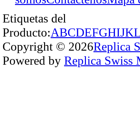
Etiquetas del
Producto:
A
B
C
D
E
F
G
H
I
J
K
Copyright © 2026
Replica 
Powered by
Replica Swiss