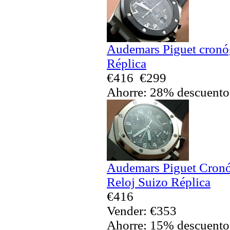
Audemars Piguet cronó
Réplica
€416
€299
Ahorre: 28% descuento
Audemars Piguet Cronó
Reloj Suizo Réplica
€416
Vender: €353
Ahorre: 15% descuento