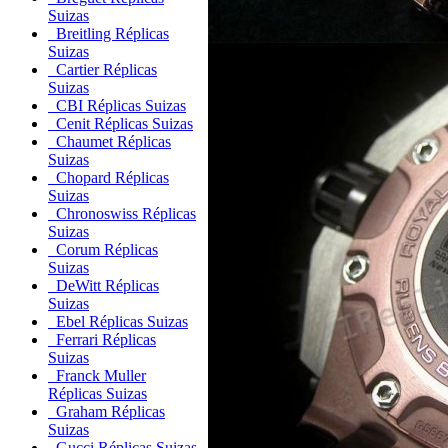
Suizas
Breitling Réplicas
Suizas
Cartier Réplicas
Suizas
CBI Réplicas Suizas
Cenit Réplicas Suizas
Chaumet Réplicas
Suizas
Chopard Réplicas
Suizas
Chronoswiss Réplicas
Suizas
Corum Réplicas
Suizas
DeWitt Réplicas
Suizas
Ebel Réplicas Suizas
Ferrari Réplicas
Suizas
Franck Muller
Réplicas Suizas
Graham Réplicas
Suizas
Gucci Réplicas Suizas