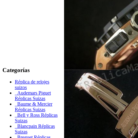
Categorías
Réplica de relojes
suizos
Audemars Piguet
Réplicas Suizas
Baume & Mercier
Réplicas Suizas
Bell y Ross Réplicas
Suizas
Blancpain Réplicas
Suizas
Breguet Réplicas