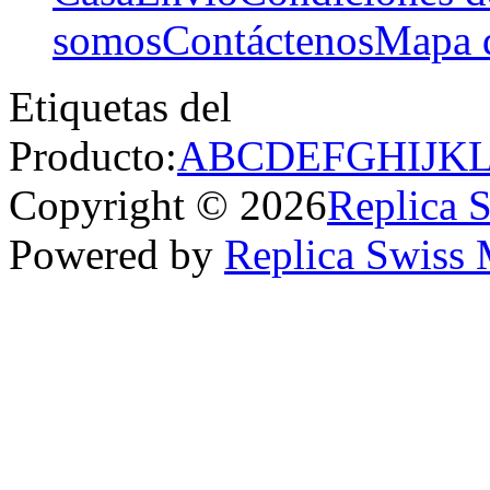
somos
Contáctenos
Mapa d
Etiquetas del
Producto:
A
B
C
D
E
F
G
H
I
J
K
Copyright © 2026
Replica 
Powered by
Replica Swiss