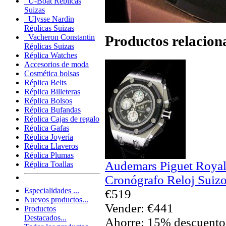
U-Boat Réplicas
Suizas
Ulysse Nardin
Réplicas Suizas
Productos relacion
Vacheron Constantin
Réplicas Suizas
Réplica Watches
Accesorios de moda
Cosmética bolsas
Réplica Belts
Réplica Billeteras
Réplica Bolsos
Réplica Bufandas
Réplica Cajas de regalo
Réplica Gafas
Réplica Joyería
Réplica Llaveros
Réplica Plumas
Audemars Piguet Royal
Réplica Toallas
Cronógrafo Reloj Suizo
Especialidades ...
€519
Nuevos productos...
Vender: €441
Productos
Destacados...
Ahorre: 15% descuento