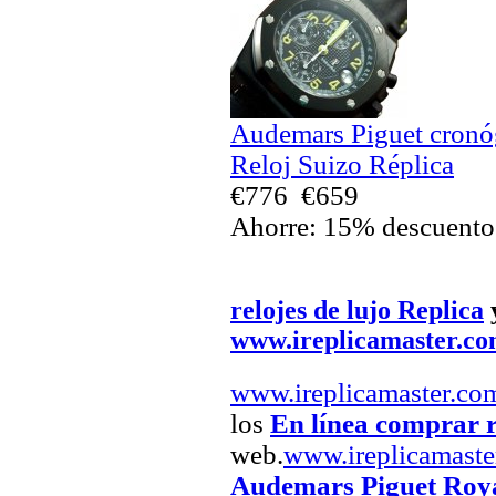
Audemars Piguet cronó
Reloj Suizo Réplica
€776
€659
Ahorre: 15% descuento
relojes de lujo Replica
www.ireplicamaster.c
www.ireplicamaster.co
los
En línea comprar r
web.
www.ireplicamaste
Audemars Piguet Roya