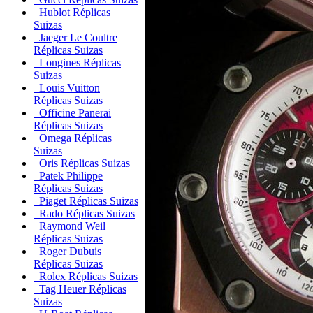
Hublot Réplicas
Suizas
Jaeger Le Coultre
Réplicas Suizas
Longines Réplicas
Suizas
Louis Vuitton
Réplicas Suizas
Officine Panerai
Réplicas Suizas
Omega Réplicas
Suizas
Oris Réplicas Suizas
Patek Philippe
Réplicas Suizas
Piaget Réplicas Suizas
Rado Réplicas Suizas
Raymond Weil
Réplicas Suizas
Roger Dubuis
Réplicas Suizas
Rolex Réplicas Suizas
Tag Heuer Réplicas
Suizas