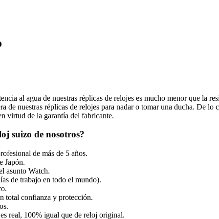
o
tencia al agua de nuestras réplicas de relojes es mucho menor que la resi
 de nuestras réplicas de relojes para nadar o tomar una ducha. De lo co
 virtud de la garantía del fabricante.
oj suizo de nosotros?
profesional de más de 5 años.
e Japón.
el asunto Watch.
ías de trabajo en todo el mundo).
ro.
 total confianza y protección.
os.
es real, 100% igual que de reloj original.