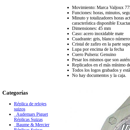
Movimiento: Marca Valjoux 7
Funciones: horas, minutos, seg
Minuto y totalizadores horas act
característica disponible Exacta
Dimensiones: 45 mm
Caso: acero inoxidable mate
Cuadrante: gris, blanco números
Cristal de zafiro en la parte supe
Lupa por encima de la fecha
Cuero Pulsera: Genuino
Pesar los mismos que son autént
Replicados en el más mínimo de
Todos los logos grabados y están 
No hay documentos y la caja.
Categorías
Réplica de relojes
suizos
Audemars Piguet
Réplicas Suizas
Baume & Mercier
Réplicas Suizas