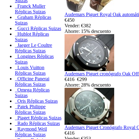
Suizas
Franck Muller
Réplicas Suizas
Audemars Piguet Royal Oak automátic
Graham Réplicas
€450
Suizas
Vender: €382
Gucci Réplicas Suizas
Ahorre: 15% descuento
Hublot Réplicas
Suizas
Jaeger Le Coultre
Réplicas Suizas
Longines Réplicas
Suizas
Louis Vuitton
Réplicas Suizas
Audemars Piguet cronógrafo Oak Offs
Officine Panerai
€416
€299
Réplicas Suizas
Ahorre: 28% descuento
Omega Réplicas
Suizas
Oris Réplicas Suizas
Patek Philippe
Réplicas Suizas
Piaget Réplicas Suizas
Rado Réplicas Suizas
Audemars Piguet Cronógrafo Royal O
Raymond Weil
€416
Réplicas Suizas
Vender: €353