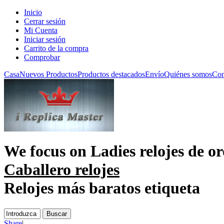
Inicio
Cerrar sesión
Mi Cuenta
Iniciar sesión
Carrito de la compra
Comprobar
Casa
Nuevos Productos
Productos destacados
Envío
Quiénes somos
Con
We focus on
Ladies relojes de or
Caballero relojes
Relojes más baratos etiqueta
Share
|