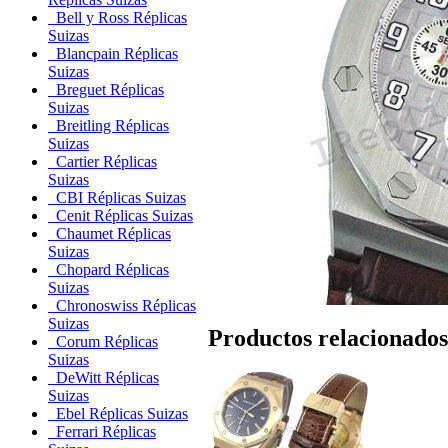
Bell y Ross Réplicas
Suizas
Blancpain Réplicas
Suizas
Breguet Réplicas
Suizas
Breitling Réplicas
Suizas
Cartier Réplicas
Suizas
CBI Réplicas Suizas
Cenit Réplicas Suizas
Chaumet Réplicas
Suizas
Chopard Réplicas
Suizas
Chronoswiss Réplicas
Suizas
Productos relacionados
Corum Réplicas
Suizas
DeWitt Réplicas
Suizas
Ebel Réplicas Suizas
Ferrari Réplicas