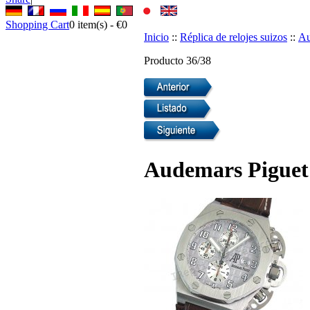
Shopping Cart
0
item(s) -
€0
Inicio
::
Réplica de relojes suizos
::
Au
Producto 36/38
Audemars Piguet 