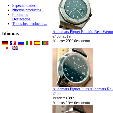
Especialidades ...
Nuevos productos...
Productos
Destacados...
Todos los productos...
Audemars Piguet Edición Real Wempe
Idiomas
€450
€319
Ahorre: 29% descuento
Audemars Piguet Jules Audemars Relo
€450
Vender: €382
Ahorre: 15% descuento