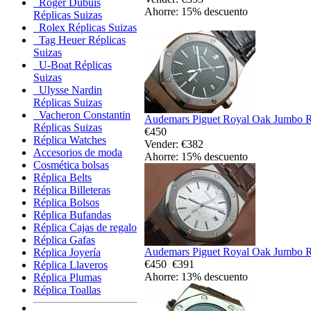
Roger Dubuis
Ahorre: 15% descuento
Réplicas Suizas
Rolex Réplicas Suizas
Tag Heuer Réplicas
Suizas
U-Boat Réplicas
Suizas
Ulysse Nardin
Réplicas Suizas
Vacheron Constantin
Audemars Piguet Royal Oak Jumbo Re
Réplicas Suizas
€450
Réplica Watches
Vender: €382
Accesorios de moda
Ahorre: 15% descuento
Cosmética bolsas
Réplica Belts
Réplica Billeteras
Réplica Bolsos
Réplica Bufandas
Réplica Cajas de regalo
Réplica Gafas
Audemars Piguet Royal Oak Jumbo Re
Réplica Joyería
€450
€391
Réplica Llaveros
Ahorre: 13% descuento
Réplica Plumas
Réplica Toallas