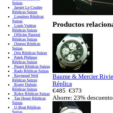
Suizas
Jaeger Le Coultre
Réplicas Suizas
Longines Réplicas
Suizas
Productos relacion
Louis Vuitton
Réplicas Suizas
Officine Panerai
Réplicas Suizas
Omega Réplicas
Suizas
Oris Réplicas Suizas
Patek Philippe
Réplicas Suizas
Piaget Réplicas Suizas
Rado Réplicas Suizas
Baume & Mercier Rivie
Raymond Weil
Réplicas Suizas
Réplica
Roger Dubuis
€485
€373
Réplicas Suizas
Rolex Réplicas Suizas
Ahorre: 23% descuento
Tag Heuer Réplicas
Suizas
U-Boat Réplicas
Suizas