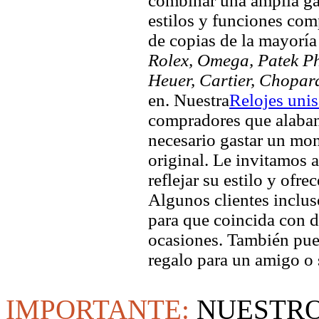
combinar una amplia ga
estilos y funciones comp
de copias de la mayorí
Rolex, Omega, Patek Phi
Heuer, Cartier, Chopar
en. Nuestra
Relojes uni
compradores que alaban 
necesario gastar un mo
original. Le invitamos a
reflejar su estilo y ofre
Algunos clientes inclus
para que coincida con di
ocasiones. También pued
regalo para un amigo o 
IMPORTANTE:
NUESTRO