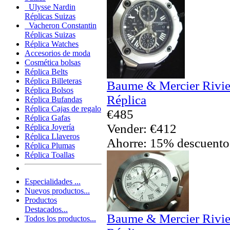
Ulysse Nardin
Réplicas Suizas
Vacheron Constantin
Réplicas Suizas
Réplica Watches
Accesorios de moda
Cosmética bolsas
Réplica Belts
Réplica Billeteras
Baume & Mercier Rivie
Réplica Bolsos
Réplica
Réplica Bufandas
Réplica Cajas de regalo
€485
Réplica Gafas
Vender: €412
Réplica Joyería
Réplica Llaveros
Ahorre: 15% descuento
Réplica Plumas
Réplica Toallas
Especialidades ...
Nuevos productos...
Productos
Destacados...
Baume & Mercier Rivie
Todos los productos...