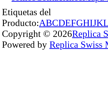
Etiquetas del
Producto:
A
B
C
D
E
F
G
H
I
J
K
Copyright © 2026
Replica 
Powered by
Replica Swiss