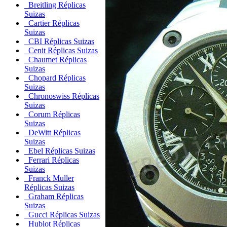
Breitling Réplicas
Suizas
Cartier Réplicas
Suizas
CBI Réplicas Suizas
Cenit Réplicas Suizas
Chaumet Réplicas
Suizas
Chopard Réplicas
Suizas
Chronoswiss Réplicas
Suizas
Corum Réplicas
Suizas
DeWitt Réplicas
Suizas
Ebel Réplicas Suizas
Ferrari Réplicas
Suizas
Franck Muller
Réplicas Suizas
Graham Réplicas
Suizas
Gucci Réplicas Suizas
Hublot Réplicas