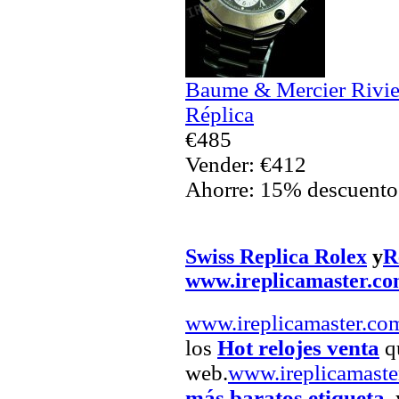
Baume & Mercier Rivie
Réplica
€485
Vender: €412
Ahorre: 15% descuento
Swiss Replica Rolex
y
R
www.ireplicamaster.c
www.ireplicamaster.co
los
Hot relojes venta
qu
web.
www.ireplicamaste
más baratos etiqueta
,