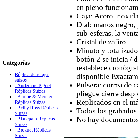
en pleno funciona
Caja: Acero inoxid
Dial: manos negro,
sub-esferas, la vent
Cristal de zafiro
Minuto y totalizado
botón 2 se inicia / 
Categorías
restablece cronógra
Réplica de relojes
disponible Exactame
suizos
Pulsera: correa de 
Audemars Piguet
Réplicas Suizas
pliegue cierre despl
Baume & Mercier
Replicados en el má
Réplicas Suizas
Bell y Ross Réplicas
Todos los grabados 
Suizas
No hay documentos 
Blancpain Réplicas
Suizas
Breguet Réplicas
Suizas