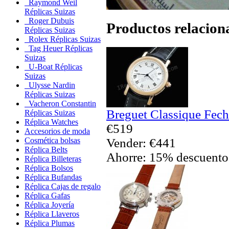
Raymond Weil
Réplicas Suizas
Roger Dubuis
Productos relacion
Réplicas Suizas
Rolex Réplicas Suizas
Tag Heuer Réplicas
Suizas
U-Boat Réplicas
Suizas
Ulysse Nardin
Réplicas Suizas
Vacheron Constantin
Breguet Classique Fech
Réplicas Suizas
Réplica Watches
€519
Accesorios de moda
Vender: €441
Cosmética bolsas
Réplica Belts
Ahorre: 15% descuento
Réplica Billeteras
Réplica Bolsos
Réplica Bufandas
Réplica Cajas de regalo
Réplica Gafas
Réplica Joyería
Réplica Llaveros
Réplica Plumas