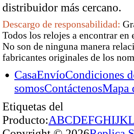
distribuidor más cercano.
Descargo de responsabilidad:
Gr
Todos los relojes a encontrar en 
No son de ninguna manera relacio
fabricantes originales de los no
Casa
Envío
Condiciones d
somos
Contáctenos
Mapa d
Etiquetas del
Producto:
A
B
C
D
E
F
G
H
I
J
K
Copyright © 2026
Replica 