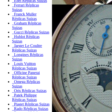
Ebel Réplicas Suizas
Ferrari Réplicas
Suizas
Franck Muller
Réplicas Suizas
Graham Réplicas
Suizas
Gucci Réplicas Suizas
Hublot Réplicas
Suizas
Jaeger Le Coultre
Réplicas Suizas
Longines Réplicas
Suizas
Louis Vuitton
Réplicas Suizas
Officine Panerai
Réplicas Suizas
Omega Réplicas
Suizas
Oris Réplicas Suizas
Patek Philippe
Réplicas Suizas
Piaget Réplicas Suizas
Rado Réplicas Suizas