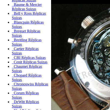
Réplicas Suizas
Baume & Mercier
Réplicas Suizas
Bell y Ross Réplicas
Suizas
Blancpain Réplicas
Suizas
Breguet Réplicas
Suizas
Breitling Réplicas
Suizas
Cartier Réplicas
Suizas
CBI Réplicas Suizas
Cenit Réplicas Suizas
Chaumet Réplicas
Suizas
Chopard Réplicas
Suizas
Chronoswiss Réplicas
Suizas
Corum Réplicas
Suizas
DeWitt Réplicas
Suizas