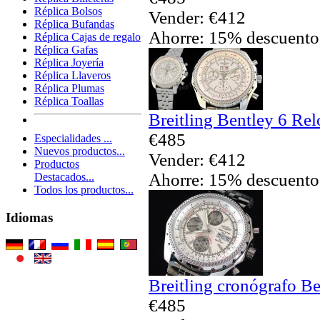
Réplica Bolsos
Vender: €412
Réplica Bufandas
Ahorre: 15% descuento
Réplica Cajas de regalo
Réplica Gafas
Réplica Joyería
Réplica Llaveros
Réplica Plumas
Réplica Toallas
Breitling Bentley 6 Rel
€485
Especialidades ...
Nuevos productos...
Vender: €412
Productos
Ahorre: 15% descuento
Destacados...
Todos los productos...
Idiomas
Breitling cronógrafo B
€485