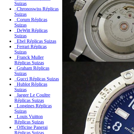
Suizas
Chronoswiss Réplicas
Suizas
Corum Réplicas
Suizas
DeWitt Réplicas
Suizas
Ebel Réplicas Suizas
Ferrari Réplicas
Suizas
Franck Muller
Réplicas Suizas
Graham Réplicas
Suizas
Gucci Réplicas Suizas
Hublot Réplicas
Suizas
Jaeger Le Coultre
Réplicas Suizas
Longines Réplicas
Suizas
Louis Vuitton
Réplicas Suizas
Officine Panerai
Réplicas Suizas