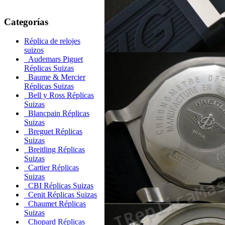
Categorías
Réplica de relojes
suizos
Audemars Piguet
Réplicas Suizas
Baume & Mercier
Réplicas Suizas
Bell y Ross Réplicas
Suizas
Blancpain Réplicas
Suizas
Breguet Réplicas
Suizas
Breitling Réplicas
Suizas
Cartier Réplicas
Suizas
CBI Réplicas Suizas
Cenit Réplicas Suizas
Chaumet Réplicas
Suizas
Chopard Réplicas