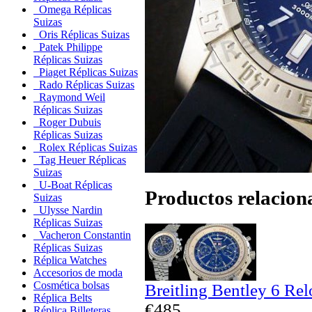
Omega Réplicas
Suizas
Oris Réplicas Suizas
Patek Philippe
Réplicas Suizas
Piaget Réplicas Suizas
Rado Réplicas Suizas
Raymond Weil
Réplicas Suizas
Roger Dubuis
Réplicas Suizas
Rolex Réplicas Suizas
Tag Heuer Réplicas
Suizas
U-Boat Réplicas
Productos relacion
Suizas
Ulysse Nardin
Réplicas Suizas
Vacheron Constantin
Réplicas Suizas
Réplica Watches
Accesorios de moda
Cosmética bolsas
Breitling Bentley 6 Rel
Réplica Belts
€485
Réplica Billeteras