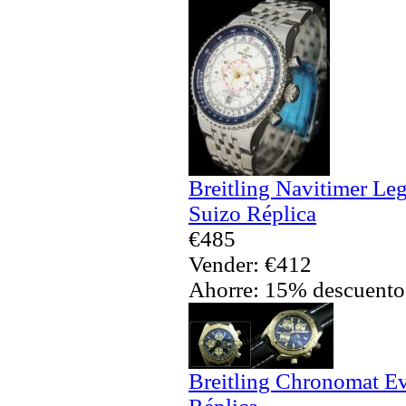
Breitling Navitimer Le
Suizo Réplica
€485
Vender: €412
Ahorre: 15% descuento
Breitling Chronomat Ev