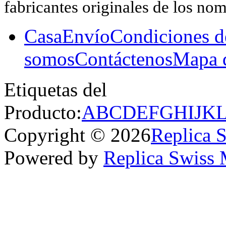
fabricantes originales de los no
Casa
Envío
Condiciones d
somos
Contáctenos
Mapa d
Etiquetas del
Producto:
A
B
C
D
E
F
G
H
I
J
K
Copyright © 2026
Replica 
Powered by
Replica Swiss