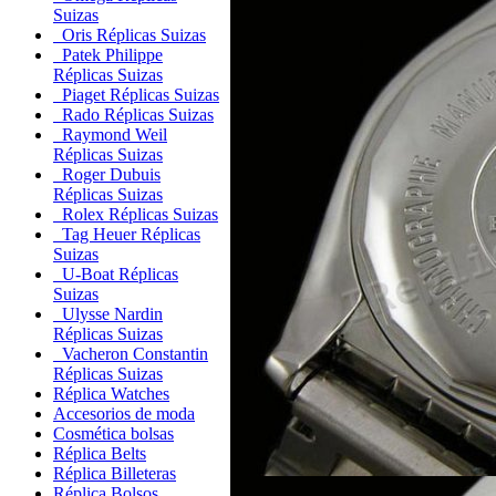
Suizas
Oris Réplicas Suizas
Patek Philippe
Réplicas Suizas
Piaget Réplicas Suizas
Rado Réplicas Suizas
Raymond Weil
Réplicas Suizas
Roger Dubuis
Réplicas Suizas
Rolex Réplicas Suizas
Tag Heuer Réplicas
Suizas
U-Boat Réplicas
Suizas
Ulysse Nardin
Réplicas Suizas
Vacheron Constantin
Réplicas Suizas
Réplica Watches
Accesorios de moda
Cosmética bolsas
Réplica Belts
Réplica Billeteras
Réplica Bolsos