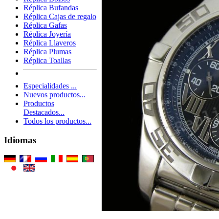
Réplica Bufandas
Réplica Cajas de regalo
Réplica Gafas
Réplica Joyería
Réplica Llaveros
Réplica Plumas
Réplica Toallas
Especialidades ...
Nuevos productos...
Productos
Destacados...
Todos los productos...
Idiomas