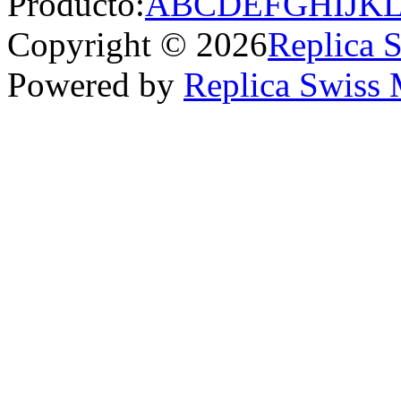
Producto:
A
B
C
D
E
F
G
H
I
J
K
Copyright © 2026
Replica 
Powered by
Replica Swiss