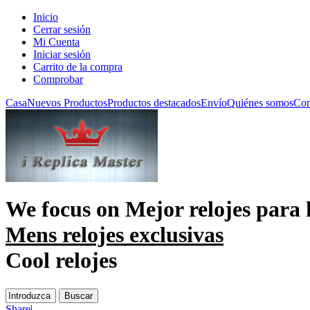
Inicio
Cerrar sesión
Mi Cuenta
Iniciar sesión
Carrito de la compra
Comprobar
Casa
Nuevos Productos
Productos destacados
Envío
Quiénes somos
Con
We focus on
Mejor relojes para
Mens relojes exclusivas
Cool relojes
Share
|