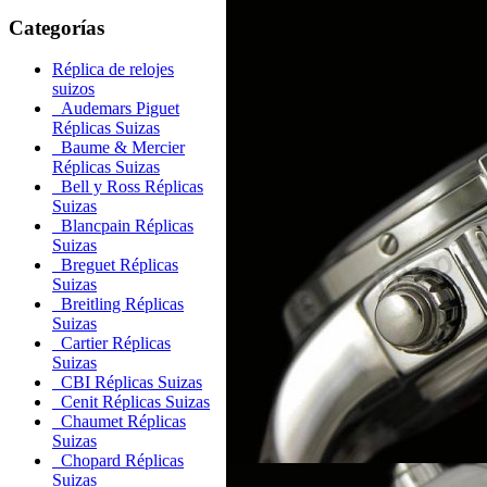
Categorías
Réplica de relojes
suizos
Audemars Piguet
Réplicas Suizas
Baume & Mercier
Réplicas Suizas
Bell y Ross Réplicas
Suizas
Blancpain Réplicas
Suizas
Breguet Réplicas
Suizas
Breitling Réplicas
Suizas
Cartier Réplicas
Suizas
CBI Réplicas Suizas
Cenit Réplicas Suizas
Chaumet Réplicas
Suizas
Chopard Réplicas
Suizas