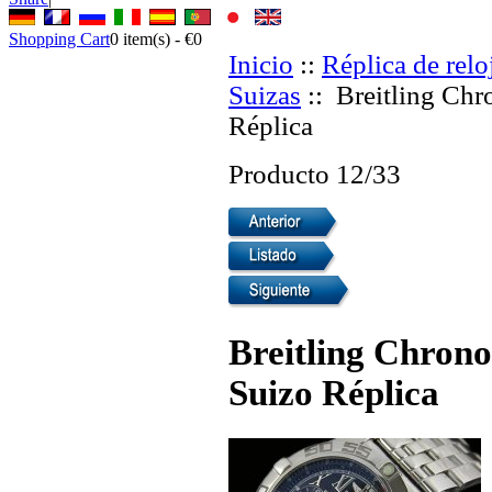
Shopping Cart
0
item(s) -
€0
Inicio
::
Réplica de relo
Suizas
:: Breitling Chr
Réplica
Producto 12/33
Breitling Chron
Suizo Réplica