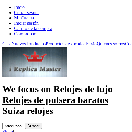
Inicio
Cerrar sesión
Mi Cuenta
Iniciar sesión
Carrito de la compra
Comprobar
Casa
Nuevos Productos
Productos destacados
Envío
Quiénes somos
Con
We focus on
Relojes de lujo
Relojes de pulsera baratos
Suiza relojes
Share
|