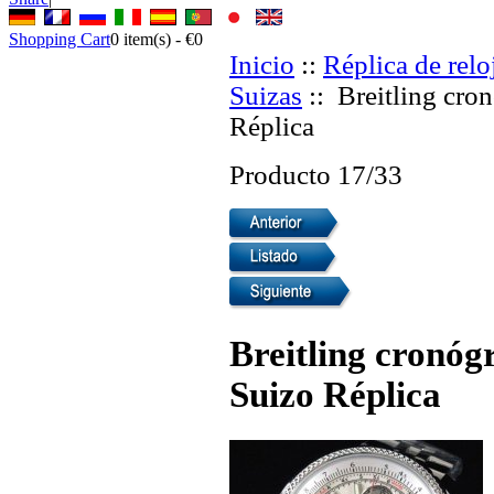
Shopping Cart
0
item(s) -
€0
Inicio
::
Réplica de relo
Suizas
:: Breitling cro
Réplica
Producto 17/33
Breitling cronóg
Suizo Réplica