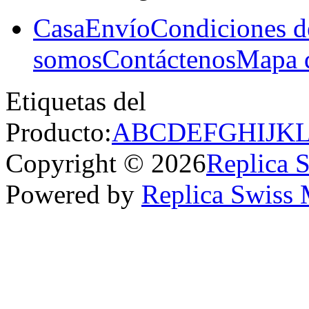
Casa
Envío
Condiciones d
somos
Contáctenos
Mapa d
Etiquetas del
Producto:
A
B
C
D
E
F
G
H
I
J
K
Copyright © 2026
Replica 
Powered by
Replica Swiss