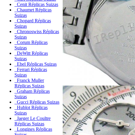
Cenit Réplicas Suizas
Chaumet Réplicas
Suizas
Chopard Réplicas
Suizas
Chronoswiss Réplicas
Suizas
Corum Réplicas
Suizas
DeWitt Réplicas
Suizas
Ebel Réplicas Suizas
Ferrari Réplicas
Suizas
Franck Muller
Réplicas Suizas
Graham Réplicas
Suizas
Gucci Réplicas Suizas
Hublot Réplicas
Suizas
Jaeger Le Coultre
Réplicas Suizas
Longines Réplicas
Suizas