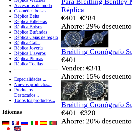
Para Breitling Bentley
Réplica Watches
Accesorios de moda
Réplica
Cosmética bolsas
Réplica Belts
€401
€284
Réplica Billeteras
Ahorre: 29% descuento
Réplica Bolsos
Réplica Bufandas
Réplica Cajas de regalo
Réplica Gafas
Réplica Joyería
Breitling Cronógrafo S
Réplica Llaveros
€401
Réplica Plumas
Réplica Toallas
Vender: €341
Ahorre: 15% descuento
Especialidades ...
Nuevos productos...
Productos
Destacados...
Todos los productos...
Breitling Cronógrafo S
€401
€320
Idiomas
Ahorre: 20% descuento