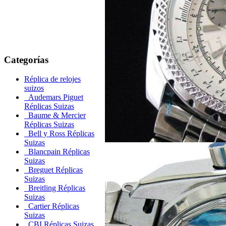
Categorías
Réplica de relojes
suizos
Audemars Piguet
Réplicas Suizas
Baume & Mercier
Réplicas Suizas
Bell y Ross Réplicas
Suizas
Blancpain Réplicas
Suizas
Breguet Réplicas
Suizas
Breitling Réplicas
Suizas
Cartier Réplicas
Suizas
CBI Réplicas Suizas