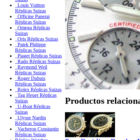
Louis Vuitton
Réplicas Suizas
Officine Panerai
Réplicas Suizas
Omega Réplicas
Suizas
Oris Réplicas Suizas
Patek Philippe
Réplicas Suizas
Piaget Réplicas Suizas
Rado Réplicas Suizas
Raymond Weil
Réplicas Suizas
Roger Dubuis
Réplicas Suizas
Rolex Réplicas Suizas
Tag Heuer Réplicas
Productos relacion
Suizas
U-Boat Réplicas
Suizas
Ulysse Nardin
Réplicas Suizas
Vacheron Constantin
Réplicas Suizas