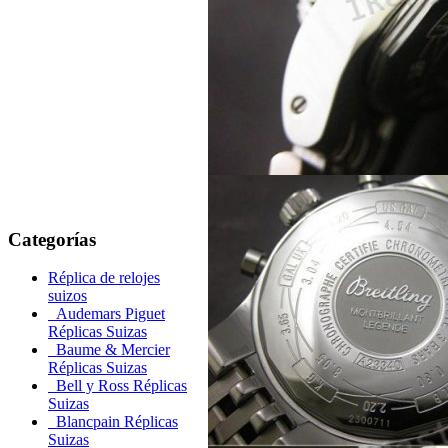
Categorías
Réplica de relojes
suizos
Audemars Piguet
Réplicas Suizas
Baume & Mercier
Réplicas Suizas
Bell y Ross Réplicas
Suizas
Blancpain Réplicas
Suizas