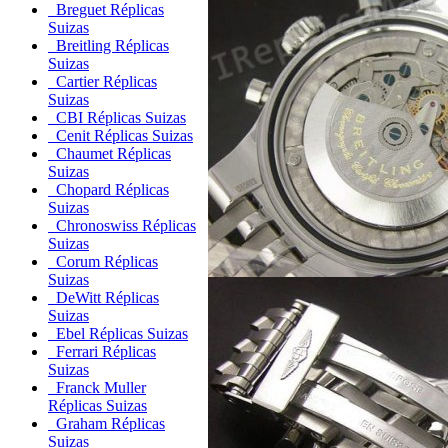
Breguet Réplicas
Suizas
Breitling Réplicas
Suizas
Cartier Réplicas
Suizas
CBI Réplicas Suizas
Cenit Réplicas Suizas
Chaumet Réplicas
Suizas
Chopard Réplicas
Suizas
Chronoswiss Réplicas
Suizas
Corum Réplicas
Suizas
DeWitt Réplicas
Suizas
Ebel Réplicas Suizas
Ferrari Réplicas
Suizas
Franck Muller
Réplicas Suizas
Graham Réplicas
Suizas