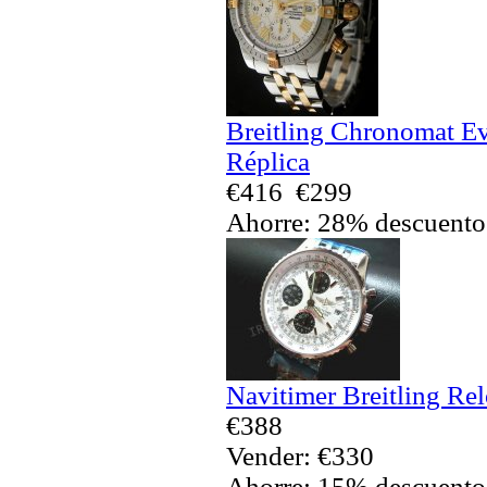
Breitling Chronomat Ev
Réplica
€416
€299
Ahorre: 28% descuento
Navitimer Breitling Rel
€388
Vender: €330
Ahorre: 15% descuento