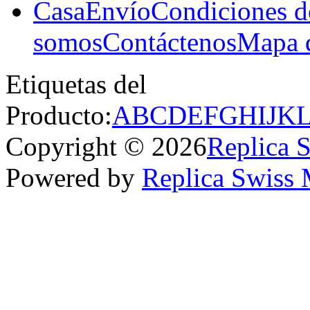
Casa
Envío
Condiciones d
somos
Contáctenos
Mapa d
Etiquetas del
Producto:
A
B
C
D
E
F
G
H
I
J
K
Copyright © 2026
Replica 
Powered by
Replica Swiss