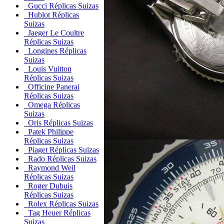
Gucci Réplicas Suizas
Hublot Réplicas
Suizas
Jaeger Le Coultre
Réplicas Suizas
Longines Réplicas
Suizas
Louis Vuitton
Réplicas Suizas
Officine Panerai
Réplicas Suizas
Omega Réplicas
Suizas
Oris Réplicas Suizas
Patek Philippe
Réplicas Suizas
Piaget Réplicas Suizas
Rado Réplicas Suizas
Raymond Weil
Réplicas Suizas
Roger Dubuis
Réplicas Suizas
Rolex Réplicas Suizas
Tag Heuer Réplicas
Suizas