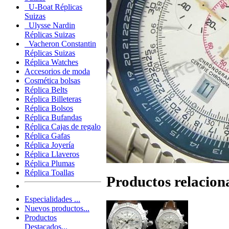
U-Boat Réplicas
Suizas
Ulysse Nardin
Réplicas Suizas
Vacheron Constantin
Réplicas Suizas
Réplica Watches
Accesorios de moda
Cosmética bolsas
Réplica Belts
Réplica Billeteras
Réplica Bolsos
Réplica Bufandas
Réplica Cajas de regalo
Réplica Gafas
Réplica Joyería
Réplica Llaveros
Réplica Plumas
Réplica Toallas
Productos relacion
Especialidades ...
Nuevos productos...
Productos
Destacados...