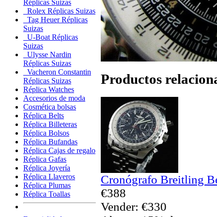
Réplicas Suizas
Rolex Réplicas Suizas
Tag Heuer Réplicas
Suizas
U-Boat Réplicas
Suizas
Ulysse Nardin
Réplicas Suizas
Vacheron Constantin
Productos relacion
Réplicas Suizas
Réplica Watches
Accesorios de moda
Cosmética bolsas
Réplica Belts
Réplica Billeteras
Réplica Bolsos
Réplica Bufandas
Réplica Cajas de regalo
Réplica Gafas
Réplica Joyería
Réplica Llaveros
Cronógrafo Breitling B
Réplica Plumas
€388
Réplica Toallas
Vender: €330