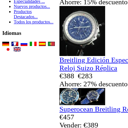
Ahorre: 15% descuento
Especialidades ...
Nuevos productos...
Productos
Destacados...
Todos los productos...
Idiomas
Breitling Edición Espec
Reloj Suizo Réplica
€388
€283
Ahorre: 27% descuento
Superocean Breitling R
€457
Vender: €389