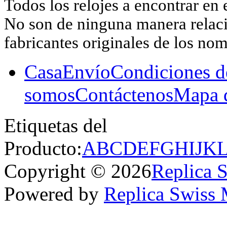
Todos los relojes a encontrar en 
No son de ninguna manera relacio
fabricantes originales de los no
Casa
Envío
Condiciones d
somos
Contáctenos
Mapa d
Etiquetas del
Producto:
A
B
C
D
E
F
G
H
I
J
K
Copyright © 2026
Replica 
Powered by
Replica Swiss