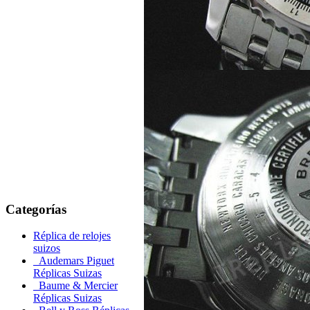
Categorías
Réplica de relojes
suizos
Audemars Piguet
Réplicas Suizas
Baume & Mercier
Réplicas Suizas