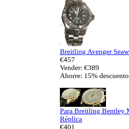
Breitling Avenger Seaw
€457
Vender: €389
Ahorre: 15% descuento
Para Breitling Bentley
Réplica
€401