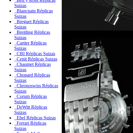
Bell y Ross Réplicas
Suizas
Blancpain Réplicas
Suizas
Breguet Réplicas
Suizas
Breitling Réplicas
Suizas
Cartier Réplicas
Suizas
CBI Réplicas Suizas
Cenit Réplicas Suizas
Chaumet Réplicas
Suizas
Chopard Réplicas
Suizas
Chronoswiss Réplicas
Suizas
Corum Réplicas
Suizas
DeWitt Réplicas
Suizas
Ebel Réplicas Suizas
Ferrari Réplicas
Suizas