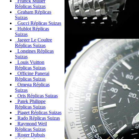
Franck Muller
Réplicas Suizas
Graham Réplicas
Suizas
Gucci Réplicas Suizas
Hublot Réplicas
Suizas
Jaeger Le Coultre
Réplicas Suizas
Longines Réplicas
Suizas
Louis Vuitton
Réplicas Suizas
Officine Panerai
Réplicas Suizas
Omega Réplicas
Suizas
Oris Réplicas Suizas
Patek Philippe
Réplicas Suizas
Piaget Réplicas Suizas
Rado Réplicas Suizas
Raymond Weil
Réplicas Suizas
Roger Dubuis