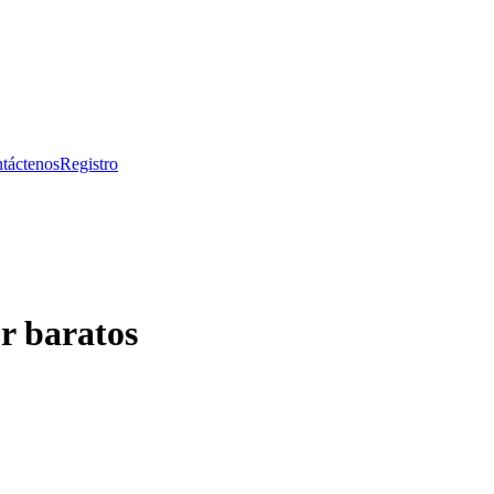
táctenos
Registro
r baratos