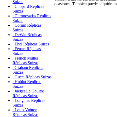
Suizas
ocasiones. También puede adquirir una
Chopard Réplicas
Suizas
Chronoswiss Réplicas
Suizas
Corum Réplicas
Suizas
DeWitt Réplicas
Suizas
Ebel Réplicas Suizas
Ferrari Réplicas
Suizas
Franck Muller
Réplicas Suizas
Graham Réplicas
Suizas
Gucci Réplicas Suizas
Hublot Réplicas
Suizas
Jaeger Le Coultre
Réplicas Suizas
Longines Réplicas
Suizas
Louis Vuitton
Réplicas Suizas