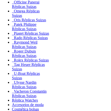
Officine Panerai
Réplicas Suizas
Omega Réplicas
Suizas
Oris Réplicas Suizas
Patek Philippe
Réplicas Suizas
Piaget Réplicas Suizas
Rado Réplicas Suizas
Raymond Weil
Réplicas Suizas
Roger Dubuis
Réplicas Suizas
Rolex Réplicas Suizas
Tag Heuer Réplicas
Suizas
U-Boat Réplicas
Suizas
Ulysse Nardin
Réplicas Suizas
Vacheron Constantin
Réplicas Suizas
Réplica Watches
Accesorios de moda
Cosmética bolsas