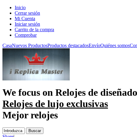
Inicio
Cerrar sesión
Mi Cuenta
Iniciar sesión
Carrito de la compra
Comprobar
Casa
Nuevos Productos
Productos destacados
Envío
Quiénes somos
Con
We focus on
Relojes de diseñado
Relojes de lujo exclusivas
Mejor relojes
Share
|