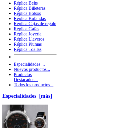
Réplica Belts
Réplica Billeteras
Réplica Bolsos
Réplica Bufandas
Réplica Cajas de regalo
Réplica Gafas
Réplica Joyería
Réplica Llaveros
Réplica Plumas
Réplica Toallas
Especialidades ...
Nuevos productos...
Productos
Destacados...
Todos los productos...
Especialidades [más]