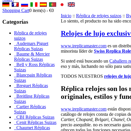
Shopping Cart
0
item(s) -
€0
Inicio
::
Réplica de relojes suizos
::
Bv
Lo siento, el producto no ha sido enc
Categorías
Relojes de lujo exclusiv
Réplica de relojes
suizos
Audemars Piguet
www.ireplicamaster.com
es un distrib
Réplicas Suizas
minorista líder de
Swiss Replica Rol
Baume & Mercier
Réplicas Suizas
Si usted está buscando un
Caballero r
Bell y Ross Réplicas
eso y más, luchando no sólo para satisf
Suizas
Blancpain Réplicas
TODOS NUESTROS
relojes de luj
Suizas
Breguet Réplicas
Réplica relojes son los
Suizas
originales, estilos y fu
Breitling Réplicas
Suizas
Cartier Réplicas
www.ireplicamaster.com
están disponi
Suizas
catálogo de relojes consta de copias
CBI Réplicas Suizas
Cartier, Chopard, Bvlgari, Chanel, O
Cenit Réplicas Suizas
precio asequible. no es necesario gasta
Chaumet Réplicas
ofrecen todas las funciones necesarias.