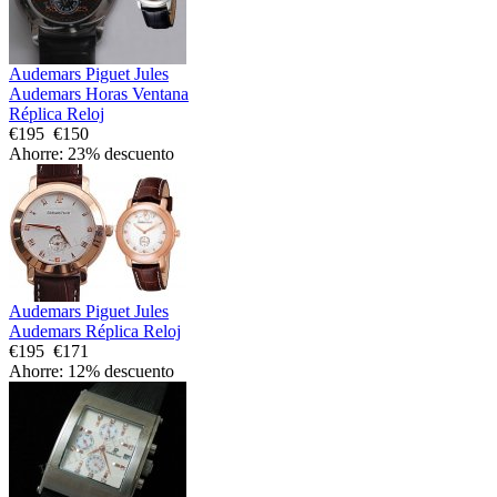
Audemars Piguet Jules
Audemars Horas Ventana
Réplica Reloj
€195
€150
Ahorre: 23% descuento
Audemars Piguet Jules
Audemars Réplica Reloj
€195
€171
Ahorre: 12% descuento