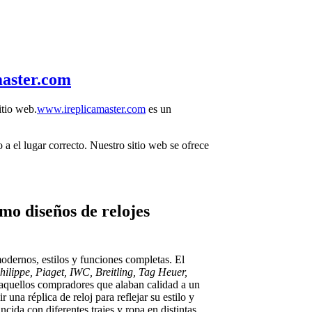
aster.com
itio web.
www.ireplicamaster.com
es un
 a el lugar correcto. Nuestro sitio web se ofrece
mo diseños de relojes
odernos, estilos y funciones completas. El
ilippe, Piaget, IWC, Breitling, Tag Heuer,
 aquellos compradores que alaban calidad a un
una réplica de reloj para reflejar su estilo y
cida con diferentes trajes y ropa en distintas