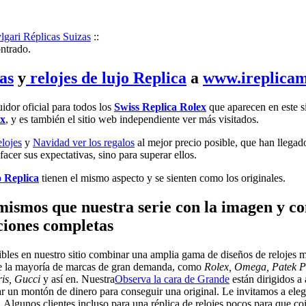
lgari Réplicas Suizas
::
ontrado.
as
y
relojes de lujo Replica
a
www.ireplicam
uidor oficial para todos los
Swiss Replica Rolex
que aparecen en este s
ex
, y es también el sitio web independiente ver más visitados.
elojes
y
Navidad ver los regalos
al mejor precio posible, que han llegado
acer sus expectativas, sino para superar ellos.
o Replica
tienen el mismo aspecto y se sienten como los originales.
 mismos que nuestra serie con la imagen y co
nciones completas
bles en nuestro sitio combinar una amplia gama de diseños de relojes m
 de la mayoría de marcas de gran demanda, como
Rolex, Omega, Patek Ph
ris, Gucci
y así en. Nuestra
Observa la cara de Grande
están dirigidos a
r un montón de dinero para conseguir una original. Le invitamos a elegir 
 Algunos clientes incluso para una réplica de relojes pocos para que coin