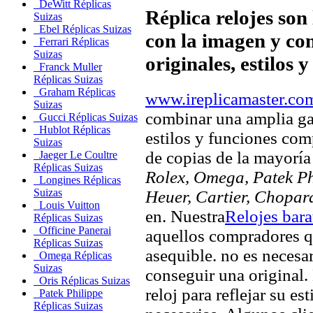
DeWitt Réplicas
Réplica relojes son
Suizas
Ebel Réplicas Suizas
con la imagen y com
Ferrari Réplicas
Suizas
originales, estilos 
Franck Muller
Réplicas Suizas
Graham Réplicas
www.ireplicamaster.co
Suizas
combinar una amplia ga
Gucci Réplicas Suizas
Hublot Réplicas
estilos y funciones comp
Suizas
de copias de la mayorí
Jaeger Le Coultre
Réplicas Suizas
Rolex, Omega, Patek Phi
Longines Réplicas
Suizas
Heuer, Cartier, Chopar
Louis Vuitton
en. Nuestra
Relojes bara
Réplicas Suizas
Officine Panerai
aquellos compradores q
Réplicas Suizas
asequible. no es necesa
Omega Réplicas
Suizas
conseguir una original. 
Oris Réplicas Suizas
reloj para reflejar su es
Patek Philippe
Réplicas Suizas