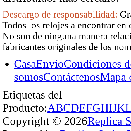
Descargo de responsabilidad:
Gr
Todos los relojes a encontrar en 
No son de ninguna manera relacio
fabricantes originales de los no
Casa
Envío
Condiciones d
somos
Contáctenos
Mapa d
Etiquetas del
Producto:
A
B
C
D
E
F
G
H
I
J
K
Copyright © 2026
Replica 