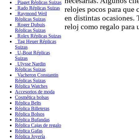
necesarias. Algunos clie
Piaget Réplicas Suizas
relojes pocos para que c
Rado Réplicas Suizas
Raymond Weil
en distintas ocasiones.
Réplicas Suizas
Roger Dubuis
reloj como regalo para 
Réplicas Suizas
Rolex Réplicas Suizas
Tag Heuer Réplicas
Suizas
U-Boat Réplicas
Suizas
Ulysse Nardin
Réplicas Suizas
Vacheron Constantin
Réplicas Suizas
Réplica Watches
Accesorios de moda
Cosmética bolsas
Réplica Belts
Réplica Billeteras
Réplica Bolsos
Réplica Bufandas
Réplica Cajas de regalo
Réplica Gafas
Réplica Joyería