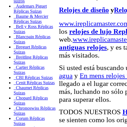
suizos
Audemars Piguet
Relojes de diseño
y
Relo
Réplicas Suizas
Baume & Mercier
Réplicas Suizas
www.ireplicamaster.co
Bell y Ross Réplicas
los
relojes de lujo Rep
Suizas
Blancpain Réplicas
web.
www.ireplicamaste
Suizas
antiguas relojes
, y es 
Breguet Réplicas
Suizas
más visitados.
Breitling Réplicas
Suizas
Si usted está buscando
Cartier Réplicas
Suizas
agua
y
En mens relojes
CBI Réplicas Suizas
llegado a el lugar corre
Cenit Réplicas Suizas
Chaumet Réplicas
más, luchando no sólo p
Suizas
para superar ellos.
Chopard Réplicas
Suizas
Chronoswiss Réplicas
TODOS NUESTROS
H
Suizas
se sienten como los orig
Corum Réplicas
Suizas