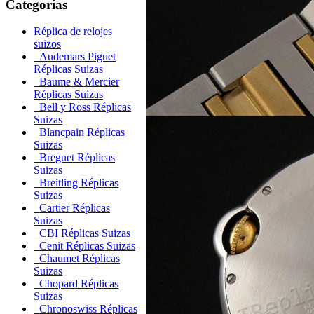
Categorías
Réplica de relojes
suizos
Audemars Piguet
Réplicas Suizas
Baume & Mercier
Réplicas Suizas
Bell y Ross Réplicas
Suizas
Blancpain Réplicas
Suizas
Breguet Réplicas
Suizas
Breitling Réplicas
Suizas
Cartier Réplicas
Suizas
CBI Réplicas Suizas
Cenit Réplicas Suizas
Chaumet Réplicas
Suizas
Chopard Réplicas
Suizas
Chronoswiss Réplicas