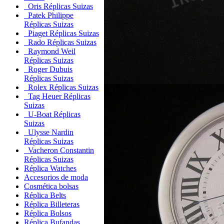
Oris Réplicas Suizas
Patek Philippe
Réplicas Suizas
Piaget Réplicas Suizas
Rado Réplicas Suizas
Raymond Weil
Réplicas Suizas
Roger Dubuis
Réplicas Suizas
Rolex Réplicas Suizas
Tag Heuer Réplicas
Suizas
U-Boat Réplicas
Suizas
Ulysse Nardin
Réplicas Suizas
Vacheron Constantin
Réplicas Suizas
Réplica Watches
Accesorios de moda
Cosmética bolsas
Réplica Belts
Réplica Billeteras
Réplica Bolsos
Réplica Bufandas