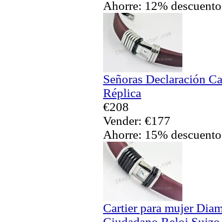
Ahorre: 12% descuento
Señoras Declaración Car
Réplica
€208
Vender: €177
Ahorre: 15% descuento
Cartier para mujer Dia
Ciudadano Reloj Suizo