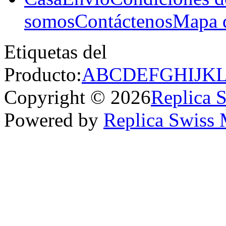
somos
Contáctenos
Mapa d
Etiquetas del
Producto:
A
B
C
D
E
F
G
H
I
J
K
Copyright © 2026
Replica 
Powered by
Replica Swiss