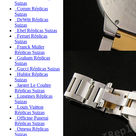
Suizas
Corum Réplicas
Suizas
DeWitt Réplicas
Suizas
Ebel Réplicas Suizas
Ferrari Réplicas
Suizas
Franck Muller
Réplicas Suizas
Graham Réplicas
Suizas
Gucci Réplicas Suizas
Hublot Réplicas
Suizas
Jaeger Le Coultre
Réplicas Suizas
Longines Réplicas
Suizas
Louis Vuitton
Réplicas Suizas
Officine Panerai
Réplicas Suizas
Omega Réplicas
Suizas