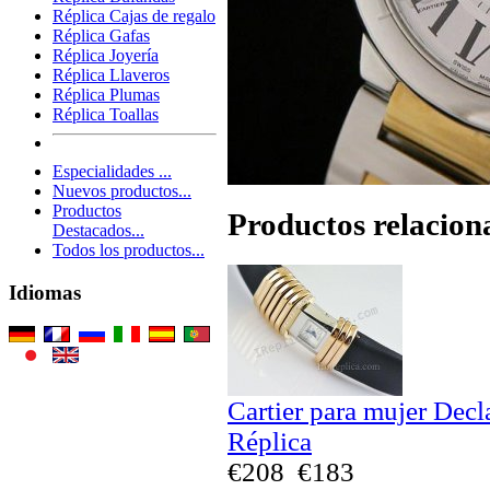
Réplica Cajas de regalo
Réplica Gafas
Réplica Joyería
Réplica Llaveros
Réplica Plumas
Réplica Toallas
Especialidades ...
Nuevos productos...
Productos
Productos relacion
Destacados...
Todos los productos...
Idiomas
Cartier para mujer Dec
Réplica
€208
€183