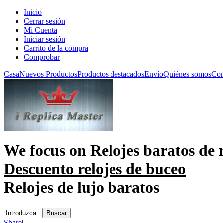
Inicio
Cerrar sesión
Mi Cuenta
Iniciar sesión
Carrito de la compra
Comprobar
Casa
Nuevos Productos
Productos destacados
Envío
Quiénes somos
Con
We focus on
Relojes baratos de
Descuento relojes de buceo
Relojes de lujo baratos
Share
|