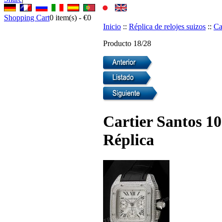
Shopping Cart
0
item(s) -
€0
Inicio
::
Réplica de relojes suizos
::
Ca
Producto 18/28
Cartier Santos 10
Réplica