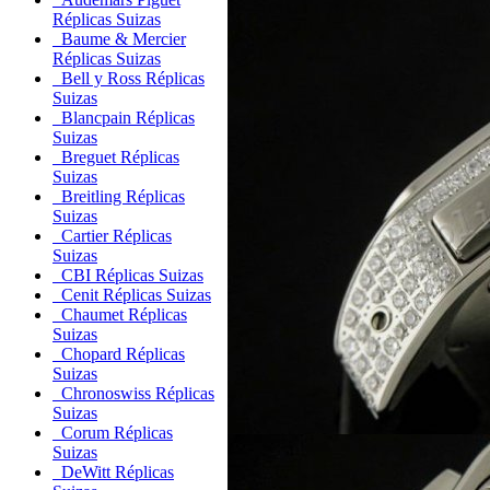
Réplicas Suizas
Baume & Mercier
Réplicas Suizas
Bell y Ross Réplicas
Suizas
Blancpain Réplicas
Suizas
Breguet Réplicas
Suizas
Breitling Réplicas
Suizas
Cartier Réplicas
Suizas
CBI Réplicas Suizas
Cenit Réplicas Suizas
Chaumet Réplicas
Suizas
Chopard Réplicas
Suizas
Chronoswiss Réplicas
Suizas
Corum Réplicas
Suizas
DeWitt Réplicas