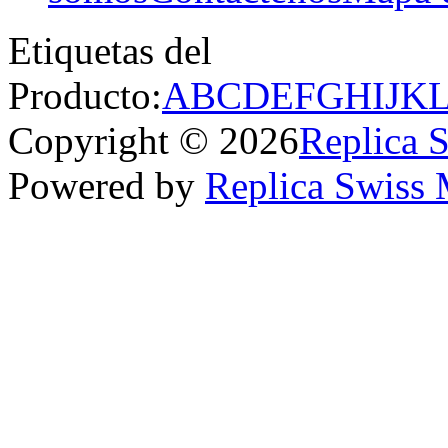
Etiquetas del
Producto:
A
B
C
D
E
F
G
H
I
J
K
Copyright © 2026
Replica 
Powered by
Replica Swiss