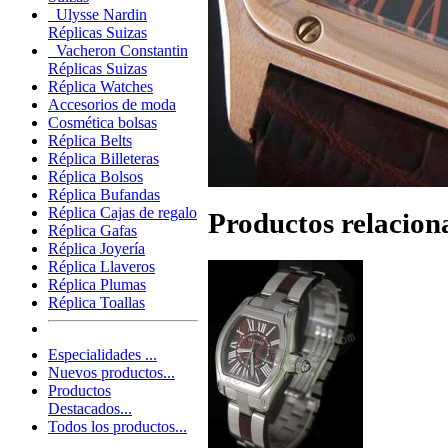
Ulysse Nardin
Réplicas Suizas
Vacheron Constantin
Réplicas Suizas
Réplica Watches
Accesorios de moda
Cosmética bolsas
Réplica Belts
Réplica Billeteras
Réplica Bolsos
Réplica Bufandas
Réplica Cajas de regalo
Productos relacion
Réplica Gafas
Réplica Joyería
Réplica Llaveros
Réplica Plumas
Réplica Toallas
Especialidades ...
Nuevos productos...
Productos
Destacados...
Todos los productos...