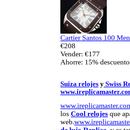
Cartier Santos 100 Men
€208
Vender: €177
Ahorre: 15% descuento
Suiza relojes
y
Swiss Re
www.ireplicamaster.c
www.ireplicamaster.co
los
Cool relojes
que apa
web.
www.ireplicamaste
de lujo Replica
, y es t