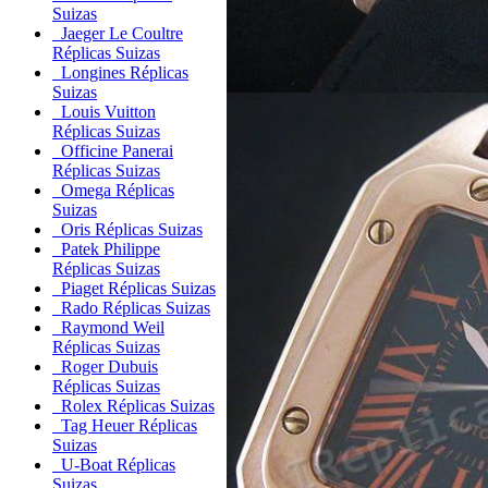
Suizas
Jaeger Le Coultre
Réplicas Suizas
Longines Réplicas
Suizas
Louis Vuitton
Réplicas Suizas
Officine Panerai
Réplicas Suizas
Omega Réplicas
Suizas
Oris Réplicas Suizas
Patek Philippe
Réplicas Suizas
Piaget Réplicas Suizas
Rado Réplicas Suizas
Raymond Weil
Réplicas Suizas
Roger Dubuis
Réplicas Suizas
Rolex Réplicas Suizas
Tag Heuer Réplicas
Suizas
U-Boat Réplicas
Suizas