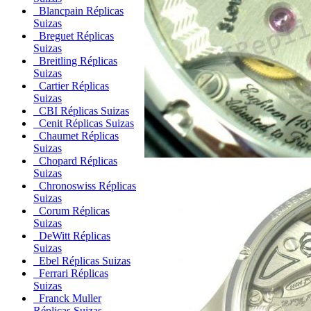
Blancpain Réplicas
Suizas
Breguet Réplicas
Suizas
Breitling Réplicas
Suizas
Cartier Réplicas
Suizas
CBI Réplicas Suizas
Cenit Réplicas Suizas
Chaumet Réplicas
Suizas
Chopard Réplicas
Suizas
Chronoswiss Réplicas
Suizas
Corum Réplicas
Suizas
DeWitt Réplicas
Suizas
Ebel Réplicas Suizas
Ferrari Réplicas
Suizas
Franck Muller
Réplicas Suizas