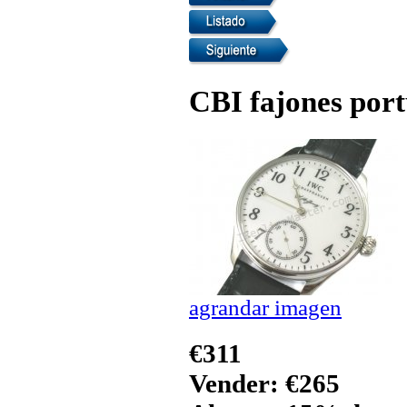
CBI fajones port
agrandar imagen
€311
Vender: €265