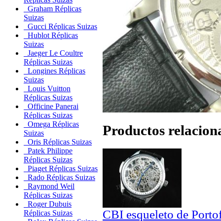
Graham Réplicas
Suizas
Gucci Réplicas Suizas
Hublot Réplicas
Suizas
Jaeger Le Coultre
Réplicas Suizas
Longines Réplicas
Suizas
Louis Vuitton
Réplicas Suizas
Officine Panerai
Réplicas Suizas
Omega Réplicas
Productos relacion
Suizas
Oris Réplicas Suizas
Patek Philippe
Réplicas Suizas
Piaget Réplicas Suizas
Rado Réplicas Suizas
Raymond Weil
Réplicas Suizas
Roger Dubuis
CBI esqueleto de Porto
Réplicas Suizas