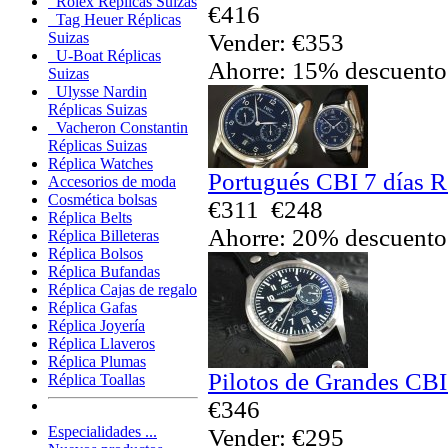
Rolex Réplicas Suizas
€416
Tag Heuer Réplicas
Vender: €353
Suizas
U-Boat Réplicas
Ahorre: 15% descuento
Suizas
Ulysse Nardin
Réplicas Suizas
Vacheron Constantin
Réplicas Suizas
Réplica Watches
Portugués CBI 7 días R
Accesorios de moda
Cosmética bolsas
€311
€248
Réplica Belts
Ahorre: 20% descuento
Réplica Billeteras
Réplica Bolsos
Réplica Bufandas
Réplica Cajas de regalo
Réplica Gafas
Réplica Joyería
Réplica Llaveros
Réplica Plumas
Pilotos de Grandes CBI 
Réplica Toallas
€346
Especialidades ...
Vender: €295