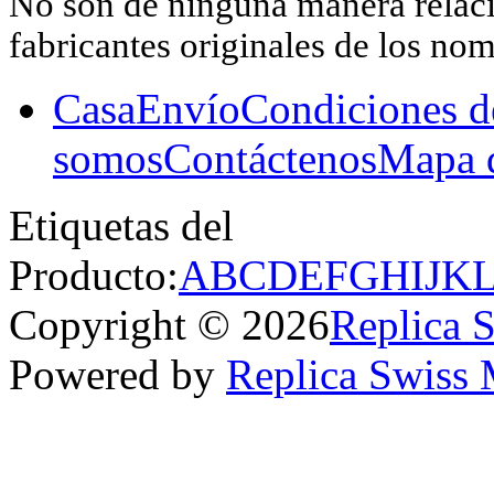
No son de ninguna manera relacio
fabricantes originales de los no
Casa
Envío
Condiciones d
somos
Contáctenos
Mapa d
Etiquetas del
Producto:
A
B
C
D
E
F
G
H
I
J
K
Copyright © 2026
Replica 
Powered by
Replica Swiss