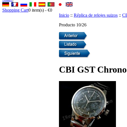
Shopping Cart
0
item(s) -
€0
Inicio
::
Réplica de relojes suizos
::
CB
Producto 10/26
CBI GST Chrono-S