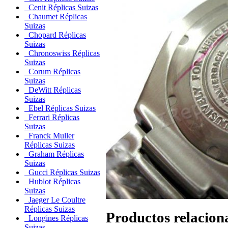
Cenit Réplicas Suizas
Chaumet Réplicas
Suizas
Chopard Réplicas
Suizas
Chronoswiss Réplicas
Suizas
Corum Réplicas
Suizas
DeWitt Réplicas
Suizas
Ebel Réplicas Suizas
Ferrari Réplicas
Suizas
Franck Muller
Réplicas Suizas
Graham Réplicas
Suizas
Gucci Réplicas Suizas
Hublot Réplicas
Suizas
Jaeger Le Coultre
Réplicas Suizas
Productos relacion
Longines Réplicas
Suizas