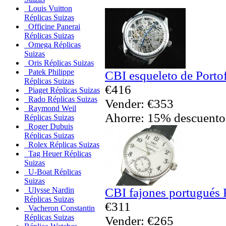
Louis Vuitton
Réplicas Suizas
Officine Panerai
Réplicas Suizas
Omega Réplicas
Suizas
Oris Réplicas Suizas
Patek Philippe
CBI esqueleto de Porto
Réplicas Suizas
€416
Piaget Réplicas Suizas
Rado Réplicas Suizas
Vender: €353
Raymond Weil
Ahorre: 15% descuento
Réplicas Suizas
Roger Dubuis
Réplicas Suizas
Rolex Réplicas Suizas
Tag Heuer Réplicas
Suizas
U-Boat Réplicas
Suizas
CBI fajones portugués 
Ulysse Nardin
Réplicas Suizas
€311
Vacheron Constantin
Réplicas Suizas
Vender: €265