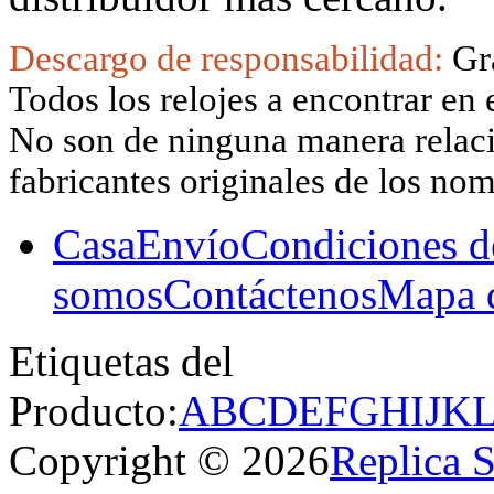
Descargo de responsabilidad:
Gr
Todos los relojes a encontrar en 
No son de ninguna manera relacio
fabricantes originales de los no
Casa
Envío
Condiciones d
somos
Contáctenos
Mapa d
Etiquetas del
Producto:
A
B
C
D
E
F
G
H
I
J
K
Copyright © 2026
Replica 