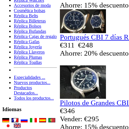
Réplica Watches
Ahorre: 15% descuento
Accesorios de moda
Cosmética bolsas
Réplica Belts
Réplica Billeteras
Réplica Bolsos
Réplica Bufandas
Portugués CBI 7 días R
Réplica Cajas de regalo
Réplica Gafas
€311
€248
Réplica Joyería
Ahorre: 20% descuento
Réplica Llaveros
Réplica Plumas
Réplica Toallas
Especialidades ...
Nuevos productos...
Productos
Destacados...
Todos los productos...
Pilotos de Grandes CBI 
Idiomas
€346
Vender: €295
Ahorre: 15% descuento