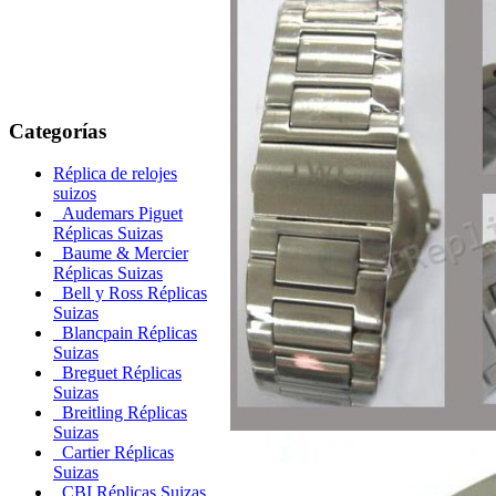
Categorías
Réplica de relojes
suizos
Audemars Piguet
Réplicas Suizas
Baume & Mercier
Réplicas Suizas
Bell y Ross Réplicas
Suizas
Blancpain Réplicas
Suizas
Breguet Réplicas
Suizas
Breitling Réplicas
Suizas
Cartier Réplicas
Suizas
CBI Réplicas Suizas