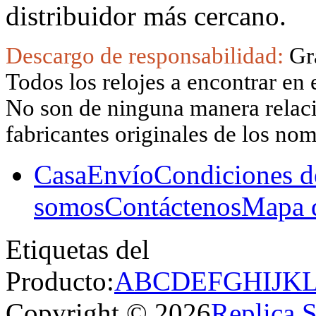
distribuidor más cercano.
Descargo de responsabilidad:
Gr
Todos los relojes a encontrar en 
No son de ninguna manera relacio
fabricantes originales de los no
Casa
Envío
Condiciones d
somos
Contáctenos
Mapa d
Etiquetas del
Producto:
A
B
C
D
E
F
G
H
I
J
K
Copyright © 2026
Replica 