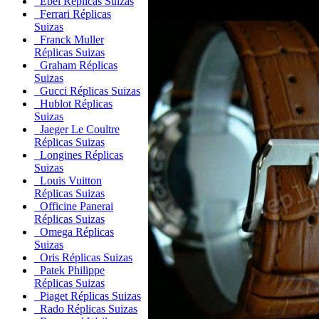
Ebel Réplicas Suizas
Ferrari Réplicas
Suizas
Franck Muller
Réplicas Suizas
Graham Réplicas
Suizas
Gucci Réplicas Suizas
Hublot Réplicas
Suizas
Jaeger Le Coultre
Réplicas Suizas
Longines Réplicas
Suizas
Louis Vuitton
Réplicas Suizas
Officine Panerai
Réplicas Suizas
Omega Réplicas
Suizas
Oris Réplicas Suizas
Patek Philippe
Réplicas Suizas
Piaget Réplicas Suizas
Rado Réplicas Suizas