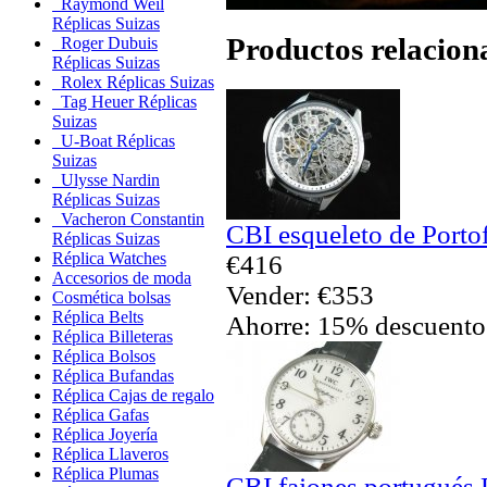
Raymond Weil
Réplicas Suizas
Productos relacion
Roger Dubuis
Réplicas Suizas
Rolex Réplicas Suizas
Tag Heuer Réplicas
Suizas
U-Boat Réplicas
Suizas
Ulysse Nardin
Réplicas Suizas
Vacheron Constantin
CBI esqueleto de Porto
Réplicas Suizas
Réplica Watches
€416
Accesorios de moda
Vender: €353
Cosmética bolsas
Réplica Belts
Ahorre: 15% descuento
Réplica Billeteras
Réplica Bolsos
Réplica Bufandas
Réplica Cajas de regalo
Réplica Gafas
Réplica Joyería
Réplica Llaveros
Réplica Plumas
CBI fajones portugués 