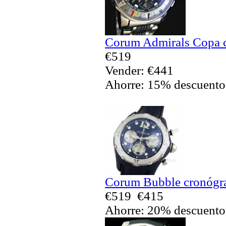
Corum Admirals Copa c
€519
Vender: €441
Ahorre: 15% descuento
Corum Bubble cronógra
€519
€415
Ahorre: 20% descuento