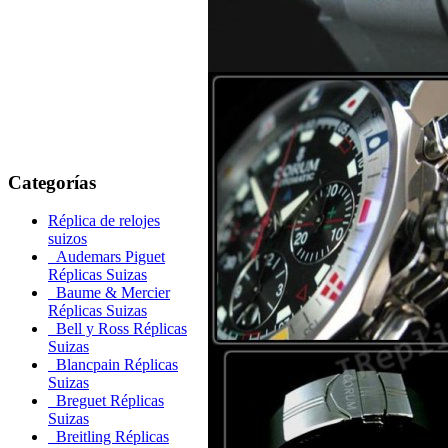
Categorías
Réplica de relojes
suizos
Audemars Piguet
Réplicas Suizas
Baume & Mercier
Réplicas Suizas
Bell y Ross Réplicas
Suizas
Blancpain Réplicas
Suizas
Breguet Réplicas
Suizas
Breitling Réplicas