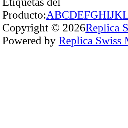
Etiquetas del
Producto:
A
B
C
D
E
F
G
H
I
J
K
Copyright © 2026
Replica 
Powered by
Replica Swiss