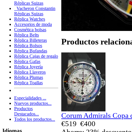
Réplicas Suizas
Vacheron Constantin
Réplicas Suizas
Réplica Watches
Accesorios de moda
Cosmética bolsas
Réplica Belts
Productos relacion
Réplica Billeteras
Réplica Bolsos
Réplica Bufandas
Réplica Cajas de regalo
Réplica Gafas
Réplica Joyería
Réplica Llaveros
Réplica Plumas
Réplica Toallas
Especialidades ...
Nuevos productos...
Productos
Corum Admirals Copa c
Destacados...
Todos los productos...
€519
€400
Idiomas
Ahorre: 23% descuento