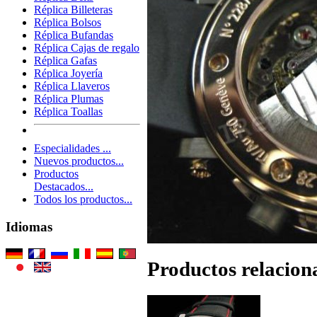
Réplica Billeteras
Réplica Bolsos
Réplica Bufandas
Réplica Cajas de regalo
Réplica Gafas
Réplica Joyería
Réplica Llaveros
Réplica Plumas
Réplica Toallas
Especialidades ...
Nuevos productos...
Productos
Destacados...
Todos los productos...
Idiomas
Productos relacion