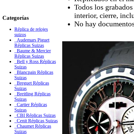
Todos los grabados y
interior, cierre, inc
Categorías
No hay documentos 
Réplica de relojes
suizos
Audemars Piguet
Réplicas Suizas
Baume & Mercier
Réplicas Suizas
Bell y Ross Réplicas
Suizas
Blancpain Réplicas
Suizas
Breguet Réplicas
Suizas
Breitling Réplicas
Suizas
Cartier Réplicas
Suizas
CBI Réplicas Suizas
Cenit Réplicas Suizas
Chaumet Réplicas
Suizas