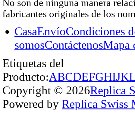
No son de ninguna manera relacio
fabricantes originales de los no
Casa
Envío
Condiciones d
somos
Contáctenos
Mapa d
Etiquetas del
Producto:
A
B
C
D
E
F
G
H
I
J
K
Copyright © 2026
Replica 
Powered by
Replica Swiss