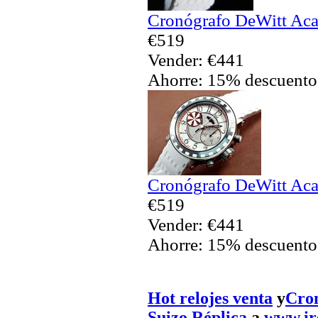
Cronógrafo DeWitt Aca
€519
Vender: €441
Ahorre: 15% descuento
Cronógrafo DeWitt Aca
€519
Vender: €441
Ahorre: 15% descuento
Hot relojes venta
y
Cro
Suizo Réplica
a
www.ir