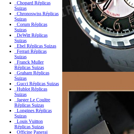
Chopard Réplicas
Suizas
Chronoswiss Réplicas
Suizas
Corum Réplicas
Suizas
DeWitt Réplicas
Suizas
Ebel Réplicas Suizas
Ferrari Réplicas
Suizas
Franck Muller
Réplicas Suizas
Graham Réplicas
Suizas
Gucci Réplicas Suizas
Hublot Réplicas
Suizas
Jaeger Le Coultre
Réplicas Suizas
Longines Réplicas
Suizas
Louis Vuitton
Réplicas Suizas
Officine Panerai