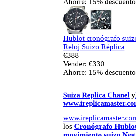
Ahorre: 15% descuento
Hublot cronógrafo sui
Reloj Suizo Réplica
€388
Vender: €330
Ahorre: 15% descuento
Suiza Replica Chanel
y
www.ireplicamaster.c
www.ireplicamaster.co
los
Cronógrafo Hublot
movimiento suizo Negr