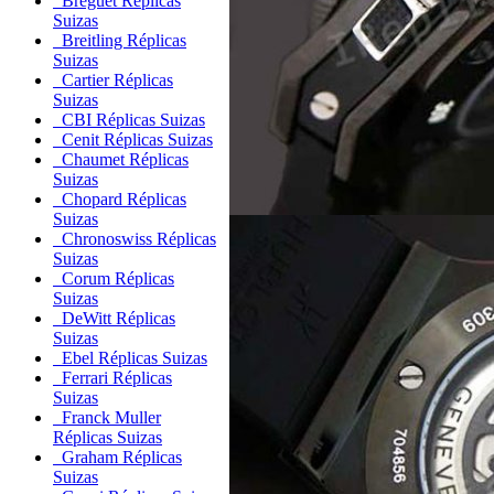
Breguet Réplicas
Suizas
Breitling Réplicas
Suizas
Cartier Réplicas
Suizas
CBI Réplicas Suizas
Cenit Réplicas Suizas
Chaumet Réplicas
Suizas
Chopard Réplicas
Suizas
Chronoswiss Réplicas
Suizas
Corum Réplicas
Suizas
DeWitt Réplicas
Suizas
Ebel Réplicas Suizas
Ferrari Réplicas
Suizas
Franck Muller
Réplicas Suizas
Graham Réplicas
Suizas