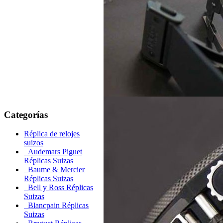
Categorías
Réplica de relojes
suizos
Audemars Piguet
Réplicas Suizas
Baume & Mercier
Réplicas Suizas
Bell y Ross Réplicas
Suizas
Blancpain Réplicas
Suizas