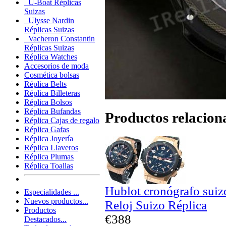
U-Boat Réplicas
Suizas
Ulysse Nardin
Réplicas Suizas
Vacheron Constantin
Réplicas Suizas
Réplica Watches
Accesorios de moda
Cosmética bolsas
Réplica Belts
Réplica Billeteras
Réplica Bolsos
Réplica Bufandas
Productos relacion
Réplica Cajas de regalo
Réplica Gafas
Réplica Joyería
Réplica Llaveros
Réplica Plumas
Réplica Toallas
Hublot cronógrafo sui
Especialidades ...
Nuevos productos...
Reloj Suizo Réplica
Productos
€388
Destacados...