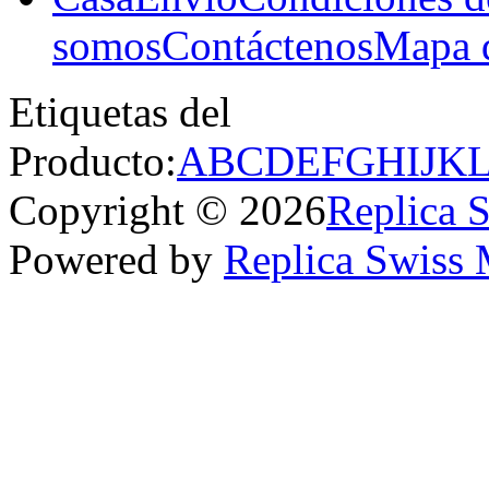
somos
Contáctenos
Mapa d
Etiquetas del
Producto:
A
B
C
D
E
F
G
H
I
J
K
Copyright © 2026
Replica 
Powered by
Replica Swiss