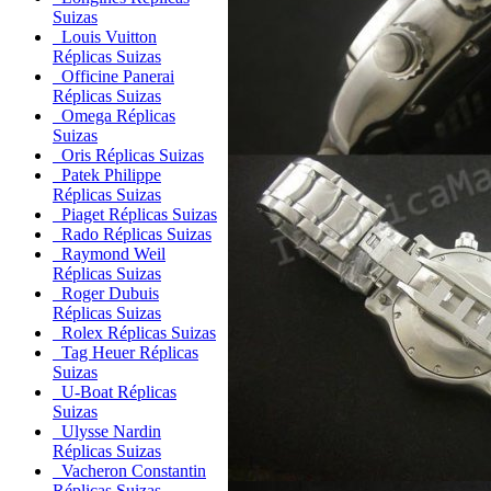
Suizas
Louis Vuitton
Réplicas Suizas
Officine Panerai
Réplicas Suizas
Omega Réplicas
Suizas
Oris Réplicas Suizas
Patek Philippe
Réplicas Suizas
Piaget Réplicas Suizas
Rado Réplicas Suizas
Raymond Weil
Réplicas Suizas
Roger Dubuis
Réplicas Suizas
Rolex Réplicas Suizas
Tag Heuer Réplicas
Suizas
U-Boat Réplicas
Suizas
Ulysse Nardin
Réplicas Suizas
Vacheron Constantin
Réplicas Suizas