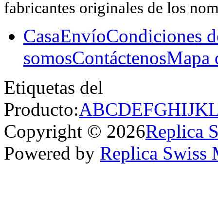
fabricantes originales de los no
Casa
Envío
Condiciones d
somos
Contáctenos
Mapa d
Etiquetas del
Producto:
A
B
C
D
E
F
G
H
I
J
K
Copyright © 2026
Replica 
Powered by
Replica Swiss