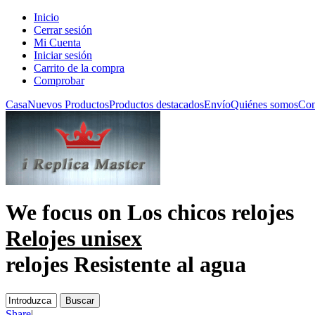
Inicio
Cerrar sesión
Mi Cuenta
Iniciar sesión
Carrito de la compra
Comprobar
Casa
Nuevos Productos
Productos destacados
Envío
Quiénes somos
Con
We focus on
Los chicos relojes
Relojes unisex
relojes Resistente al agua
Share
|