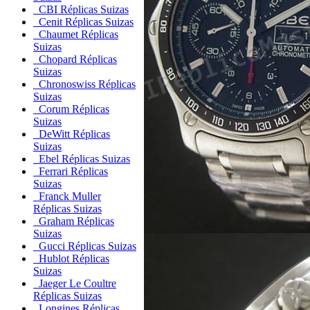
CBI Réplicas Suizas
Cenit Réplicas Suizas
Chaumet Réplicas
Suizas
Chopard Réplicas
Suizas
Chronoswiss Réplicas
Suizas
Corum Réplicas
Suizas
DeWitt Réplicas
Suizas
Ebel Réplicas Suizas
Ferrari Réplicas
Suizas
Franck Muller
Réplicas Suizas
Graham Réplicas
Suizas
Gucci Réplicas Suizas
Hublot Réplicas
Suizas
Jaeger Le Coultre
Réplicas Suizas
Longines Réplicas