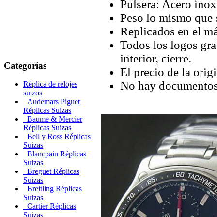
Pulsera: Acero inox
Peso lo mismo que 
Replicados en el má
Todos los logos grab
interior, cierre.
Categorías
El precio de la orig
No hay documentos 
Réplica de relojes
suizos
Audemars Piguet
Réplicas Suizas
Baume & Mercier
Réplicas Suizas
Bell y Ross Réplicas
Suizas
Blancpain Réplicas
Suizas
Breguet Réplicas
Suizas
Breitling Réplicas
Suizas
Cartier Réplicas
Suizas