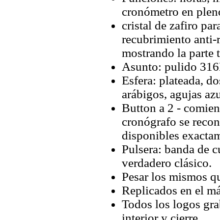
cronómetro en plen
cristal de zafiro pa
recubrimiento anti-r
mostrando la parte t
Asunto: pulido 316L
Esfera: plateada, d
arábigos, agujas azu
Button a 2 - comienz
cronógrafo se recon
disponibles exactam
Pulsera: banda de c
verdadero clásico.
Pesar los mismos qu
Replicados en el má
Todos los logos grab
interior y cierre.