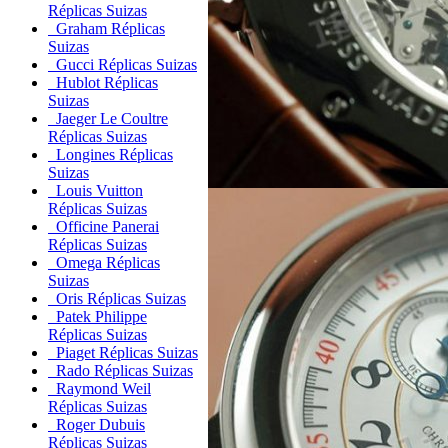
Réplicas Suizas
Graham Réplicas
Suizas
Gucci Réplicas Suizas
Hublot Réplicas
Suizas
Jaeger Le Coultre
Réplicas Suizas
Longines Réplicas
Suizas
Louis Vuitton
Réplicas Suizas
Officine Panerai
Réplicas Suizas
Omega Réplicas
Suizas
Oris Réplicas Suizas
Patek Philippe
Réplicas Suizas
Piaget Réplicas Suizas
Rado Réplicas Suizas
Raymond Weil
Réplicas Suizas
Roger Dubuis
Réplicas Suizas