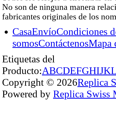
No son de ninguna manera relacio
fabricantes originales de los no
Casa
Envío
Condiciones d
somos
Contáctenos
Mapa d
Etiquetas del
Producto:
A
B
C
D
E
F
G
H
I
J
K
Copyright © 2026
Replica 
Powered by
Replica Swiss