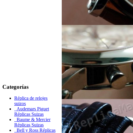
Categorías
Réplica de relojes
suizos
Audemars Piguet
Réplicas Suizas
Baume & Mercier
Réplicas Suizas
Bell y Ross Réplicas