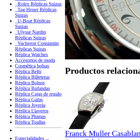
Rolex Réplicas Suizas
Tag Heuer Réplicas
Suizas
U-Boat Réplicas
Suizas
Ulysse Nardin
Réplicas Suizas
Vacheron Constantin
Réplicas Suizas
Réplica Watches
Accesorios de moda
Cosmética bolsas
Productos relacion
Réplica Belts
Réplica Billeteras
Réplica Bolsos
Réplica Bufandas
Réplica Cajas de regalo
Réplica Gafas
Réplica Joyería
Réplica Llaveros
Réplica Plumas
Réplica Toallas
Franck Muller Casabla
Especialidades ...